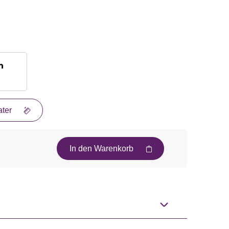
n
ter
In den Warenkorb