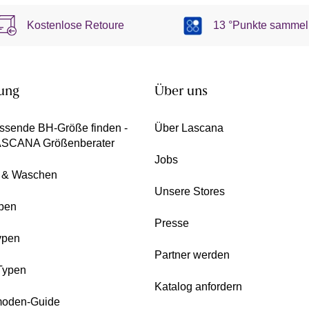
Kostenlose Retoure
13 °Punkte sammel
ung
Über uns
ssende BH-Größe finden -
Über Lascana
ASCANA Größenberater
Jobs
e & Waschen
Unsere Stores
pen
Presse
ypen
Partner werden
Typen
Katalog anfordern
oden-Guide