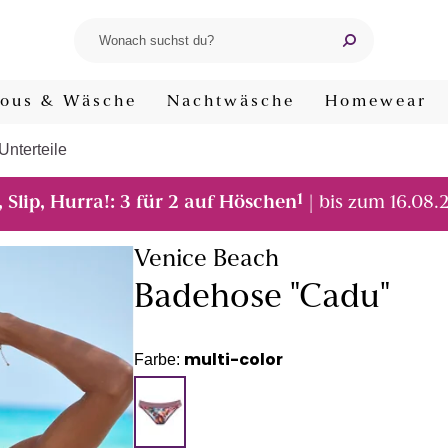
ous & Wäsche
Nachtwäsche
Homewear
Unterteile
1
, Slip, Hurra!: 3 für 2 auf Höschen
| bis zum 16.08.
Venice Beach
Badehose "Cadu"
multi-color
Farbe: