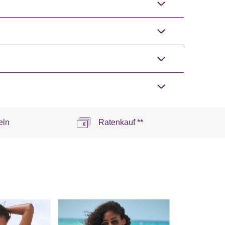
eln
Ratenkauf **