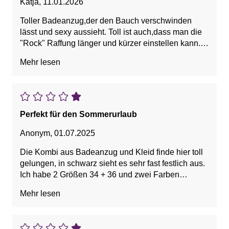
können...
Katja
,
11.01.2026
Fazit, sieht super aus, Rock und Bustier
Toller Badeanzug,der den Bauch verschwinden
unbrauchbar
lässt und sexy aussieht. Toll ist auch,dass man die
"Rock" Raffung länger und kürzer einstellen kann.
Ich trage Körbchen 85B und bin pummelig 169cm
Mehr lesen
bei 78Kg
Ich habe mir Gr 46 mit Körbchen A/B bestellt und der
passt super. C/D war viel zu groß
Perfekt für den Sommerurlaub
Anonym
,
01.07.2025
Die Kombi aus Badeanzug und Kleid finde hier toll
gelungen, in schwarz sieht es sehr fast festlich aus.
Ich habe 2 Größen 34 + 36 und zwei Farben
schwarz + türkis bestellt. Es passt beides gut. 36 ist
Mehr lesen
im Kleid etwas legerer, was mir besser gefallen hat
und auch die Farbe schwarz, fand ich für mich nicht
so toll, türkis ist sehr schön. Aber das ist