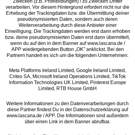
Zwecken (z.B. Profilbildungen) / zu Zwecken Dritter
Beratung
verarbeiten. Vor diesem Hintergrund erfordert nicht nur die
Erhebung der Trackingdaten bzw. die Übermittlung deiner
pseudonymisierten Daten, sondern auch deren
Über uns
Weiterverarbeitung durch diese Anbieter einer
Einwilligung. Die Trackingdaten werden erst dann erhoben
bzw. deine pseudonymisierten Daten erst dann übermittelt,
Rechtliches
wenn du auf den in dem Banner auf www.lascana.de /
APP wiedergebenden Button „OK” anklickst. Bei den
Partnern handelt es sich um die folgenden Unternehmen:
Meta Platforms Ireland Limited, Google Ireland Limited,
Criteo SA, Microsoft Ireland Operations Limited, TikTok
Alle Preise inkl. MwSt., zzgl.
Versandkosten
Information Technologies UK Limited, Pinterest Europe
** Bonität vorausgesetzt, berechtigt zur Bonitätsprüfung
Limited, RTB House GmbH
Weitere Informationen zu den Datenverarbeitungen durch
diese Partner findest Du in der Datenschutzerklärung auf
www.lascana.de / APP. Die Informationen sind außerdem
über einen Link in dem Banner abrufbar.