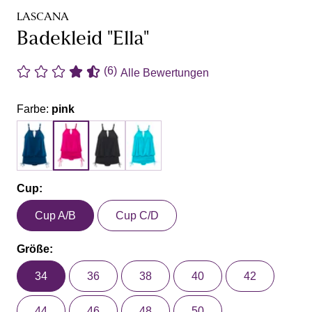
LASCANA
Badekleid "Ella"
(6)
Alle Bewertungen
Farbe:
pink
Cup:
Cup A/B
Cup C/D
Größe:
34
36
38
40
42
44
46
48
50