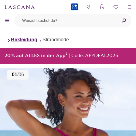
PAYBACK
Bekleidung
Strandmode
²
20% auf ALLES in der App
| Code: APPDEAL2026
01
/06