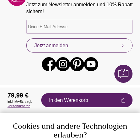
Rabatt
Jetzt zum Newsletter anmelden und 10% Rabatt
sichern!
Jetzt anmelden
79,99 €
In den Warenkorb
inkl. MwSt. zzgl.
Auszeichnungen
Versandkosten
Cookies und andere Technologien
erlauben?