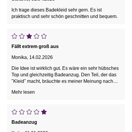
Ich trage dieses Badekleid sehr gern. Es ist
praktisch und sehr schön geschnitten und bequem.
Fällt extrem groß aus
Monika
,
14.02.2026
Die Idee ist wirklich gut. Es wäre ein sehr hübsches
Top und gleichzeitig Badeanzug. Den Teil, der das
"Kleid" macht, bräuchte es meiner Meinung nach
nicht. Es steht sicher Frauen, die sowieso knallenge
Mehr lesen
Miniröcke tragen, für mich ist es nix.
Das wäre noch ok, weil man es ja hochschieben
kann. Was aber total schade ist, ist das der Bustier
unter dem Top keinerlei Haltefunktion hat, nur so als
Leibchen, für Damen, die sowieso ohne BH
Badeanzug
auskommen. Hätte man doch auch anders lösen