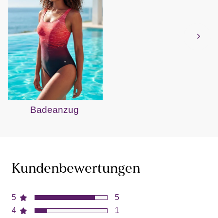
Badeanzug
B
Kundenbewertungen
5
5
4
1