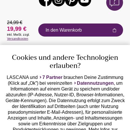
24,99 €
19,99 €
In den Warenkorb
inkl. MwSt. zzgl.
Auszeichnungen
Versandkosten
Cookies und andere Technologien
erlauben?
LASCANA und
7 Partner
brauchen Deine Zustimmung
(Klick auf „Ok”) bei vereinzelten
Datennutzungen
, um
Geprüfte Sicherheit
Informationen auf einem Gerät zu speichern und/oder
abzurufen (IP-Adresse, Nutzer-ID, Browser-Informationen,
Geräte-Kennungen). Die Datennutzung erfolgt zum Zweck
der Identifikation auf Drittseiten (auch unter Nutzung
pseudonymisierter E-Mail-Adressen), für personalisierte
Anzeigen und Inhalte, Anzeigen- und Inhaltsmessungen
Unsere Apps
sowie um Erkenntnisse über Zielgruppen und
Produktentwicklungen zu gewinnen. Mehr Infos zur