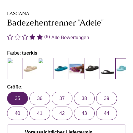
LASCANA
Badezehentrenner "Adele"
(6)
Alle Bewertungen
Farbe:
tuerkis
Größe:
35
36
37
38
39
40
41
42
43
44
Voraussichtlicher Liefertermin