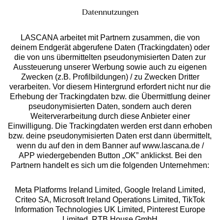
Datennutzungen
LASCANA arbeitet mit Partnern zusammen, die von
deinem Endgerät abgerufene Daten (Trackingdaten) oder
die von uns übermittelten pseudonymisierten Daten zur
Services
Aussteuerung unserer Werbung sowie auch zu eigenen
Zwecken (z.B. Profilbildungen) / zu Zwecken Dritter
Beratung
verarbeiten. Vor diesem Hintergrund erfordert nicht nur die
Erhebung der Trackingdaten bzw. die Übermittlung deiner
pseudonymisierten Daten, sondern auch deren
Über uns
Weiterverarbeitung durch diese Anbieter einer
Einwilligung. Die Trackingdaten werden erst dann erhoben
bzw. deine pseudonymisierten Daten erst dann übermittelt,
Rechtliches
wenn du auf den in dem Banner auf www.lascana.de /
APP wiedergebenden Button „OK” anklickst. Bei den
Partnern handelt es sich um die folgenden Unternehmen:
Meta Platforms Ireland Limited, Google Ireland Limited,
Criteo SA, Microsoft Ireland Operations Limited, TikTok
Alle Preise inkl. MwSt., zzgl.
Versandkosten
Information Technologies UK Limited, Pinterest Europe
** Bonität vorausgesetzt, berechtigt zur Bonitätsprüfung
Limited, RTB House GmbH