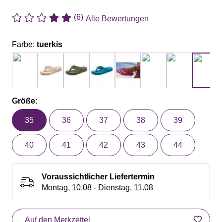
(6)
Alle Bewertungen
Farbe:
tuerkis
Größe:
35
36
37
38
39
40
41
42
43
44
Voraussichtlicher Liefertermin
Montag, 10.08 - Dienstag, 11.08
Auf den Merkzettel