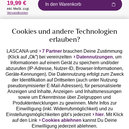
19,99 €
In den Warenkorb
inkl. MwSt. zzgl.
Auszeichnungen
Versandkosten
Cookies und andere Technologien
erlauben?
LASCANA und
7 Partner
brauchen Deine Zustimmung
(Klick auf „Ok”) bei vereinzelten
Datennutzungen
, um
Geprüfte Sicherheit
Informationen auf einem Gerät zu speichern und/oder
abzurufen (IP-Adresse, Nutzer-ID, Browser-Informationen,
Geräte-Kennungen). Die Datennutzung erfolgt zum Zweck
der Identifikation auf Drittseiten (auch unter Nutzung
pseudonymisierter E-Mail-Adressen), für personalisierte
Anzeigen und Inhalte, Anzeigen- und Inhaltsmessungen
Unsere Apps
sowie um Erkenntnisse über Zielgruppen und
Produktentwicklungen zu gewinnen. Mehr Infos zur
Einwilligung (inkl. Widerrufsmöglichkeit) und zu
Einstellungsmöglichkeiten gibt’s jederzeit
hier
. Mit Klick
auf den Link
Cookies ablehnen
kannst Du Deine
Einwilligung jederzeit ablehnen.