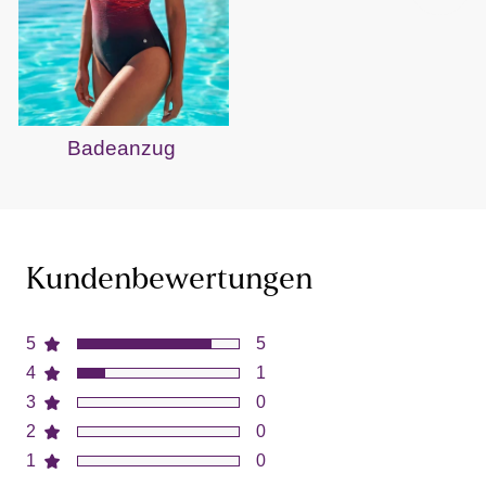
Badeanzug
B
Kundenbewertungen
5
5
4
1
3
0
2
0
1
0