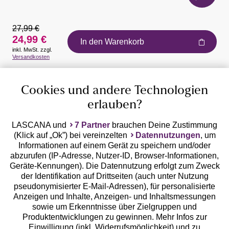
27,99 €
24,99 €
In den Warenkorb
inkl. MwSt. zzgl.
Auszeichnungen
Versandkosten
Cookies und andere Technologien
erlauben?
LASCANA und
7 Partner
brauchen Deine Zustimmung
(Klick auf „Ok”) bei vereinzelten
Datennutzungen
, um
Geprüfte Sicherheit
Informationen auf einem Gerät zu speichern und/oder
abzurufen (IP-Adresse, Nutzer-ID, Browser-Informationen,
Geräte-Kennungen). Die Datennutzung erfolgt zum Zweck
der Identifikation auf Drittseiten (auch unter Nutzung
pseudonymisierter E-Mail-Adressen), für personalisierte
Anzeigen und Inhalte, Anzeigen- und Inhaltsmessungen
Unsere Apps
sowie um Erkenntnisse über Zielgruppen und
Produktentwicklungen zu gewinnen. Mehr Infos zur
Einwilligung (inkl. Widerrufsmöglichkeit) und zu