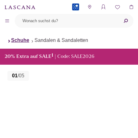
PAYBACK
Schuhe
Sandalen & Sandaletten
1
20% Extra auf SALE
| Code: SALE2026
01
/05