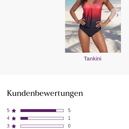
Tankini
B
Kundenbewertungen
5
5
4
1
3
0