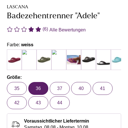
LASCANA
Badezehentrenner "Adele"
(6)
Alle Bewertungen
Farbe:
weiss
Größe:
35
36
37
40
41
42
43
44
Voraussichtlicher Liefertermin
Samstag, 08.08 - Montag, 10.08