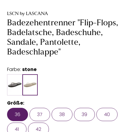
LSCN by LASCANA
Badezehentrenner "Flip-Flops,
Badelatsche, Badeschuhe,
Sandale, Pantolette,
Badeschlappe"
Farbe:
stone
Größe:
36
37
38
39
40
41
42