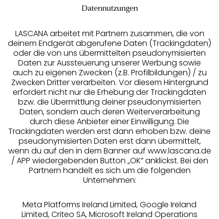
Datennutzungen
LASCANA arbeitet mit Partnern zusammen, die von
deinem Endgerät abgerufene Daten (Trackingdaten)
oder die von uns übermittelten pseudonymisierten
Daten zur Aussteuerung unserer Werbung sowie
auch zu eigenen Zwecken (z.B. Profilbildungen) / zu
Zwecken Dritter verarbeiten. Vor diesem Hintergrund
erfordert nicht nur die Erhebung der Trackingdaten
Services
bzw. die Übermittlung deiner pseudonymisierten
Daten, sondern auch deren Weiterverarbeitung
durch diese Anbieter einer Einwilligung. Die
Beratung
Trackingdaten werden erst dann erhoben bzw. deine
pseudonymisierten Daten erst dann übermittelt,
Über uns
wenn du auf den in dem Banner auf www.lascana.de
/ APP wiedergebenden Button „OK” anklickst. Bei den
Partnern handelt es sich um die folgenden
Rechtliches
Unternehmen:
Meta Platforms Ireland Limited, Google Ireland
Limited, Criteo SA, Microsoft Ireland Operations