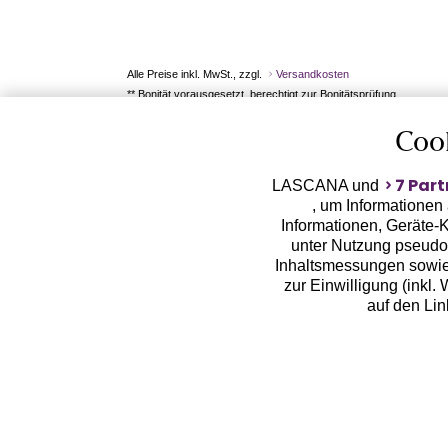
Alle Preise inkl. MwSt., zzgl.
Versandkosten
** Bonität vorausgesetzt, berechtigt zur Bonitätsprüfung
Coo
7 Part
LASCANA und
, um Informationen
Informationen, Geräte-K
unter Nutzung pseudon
Inhaltsmessungen sowie
zur Einwilligung (inkl.
auf den Li
LASCANA arbeitet mit Pa
von uns übermittelte
Zwecken (z.B. Profilbil