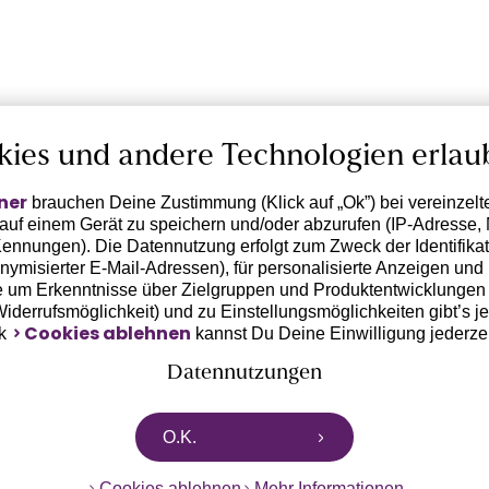
kies und andere Technologien erlau
ner
brauchen Deine Zustimmung (Klick auf „Ok”) bei vereinzel
 auf einem Gerät zu speichern und/oder abzurufen (IP-Adresse, 
ennungen). Die Datennutzung erfolgt zum Zweck der Identifikati
ymisierter E-Mail-Adressen), für personalisierte Anzeigen und 
 um Erkenntnisse über Zielgruppen und Produktentwicklungen 
 Widerrufsmöglichkeit) und zu Einstellungsmöglichkeiten gibt’s j
Cookies ablehnen
nk
kannst Du Deine Einwilligung jederze
Datennutzungen
rtnern zusammen, die von deinem Endgerät abgerufene Daten 
O.K.
n pseudonymisierten Daten zur Aussteuerung unserer Werbung 
dungen) / zu Zwecken Dritter verarbeiten. Vor diesem Hintergrund
Cookies ablehnen
Mehr Informationen