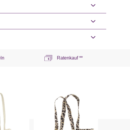
ln
Ratenkauf **