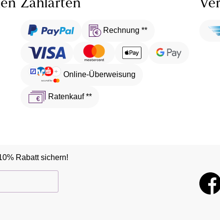
len
Zahlarten
Ver
Rechnung **
Online-Überweisung
Ratenkauf **
10% Rabatt sichern!