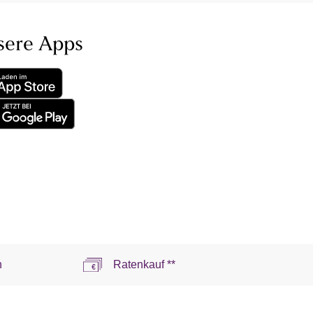
sere Apps
n
Ratenkauf **