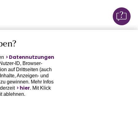
ben?
Datennutzungen
ten
Nutzer-ID, Browser-
on auf Drittseiten (auch
Inhalte, Anzeigen- und
zu gewinnen. Mehr Infos
hier
ederzeit
. Mit Klick
it ablehnen.
(Trackingdaten) oder die
sowie auch zu eigenen
 erfordert nicht nur die