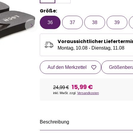
Größe:
36
37
38
39
Voraussichtlicher Liefertermi
Montag, 10.08 - Dienstag, 11.08
Auf den Merkzettel
Größenbera
15,99 €
24,99 €
inkl. MwSt. zzgl.
Versandkosten
Beschreibung