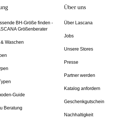
ung
Über uns
ssende BH-Größe finden -
Über Lascana
ASCANA Größenberater
Jobs
e & Waschen
Unsere Stores
pen
Presse
ypen
Partner werden
Typen
Katalog anfordern
oden-Guide
Geschenkgutschein
zu Beratung
Nachhaltigkeit