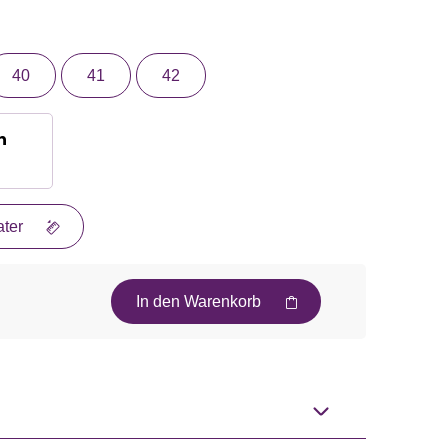
40
41
42
n
ter
In den Warenkorb