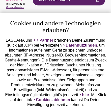
inkl. MwSt. zzgl.
Auszeichnungen
Versandkosten
Cookies und andere Technologien
erlauben?
LASCANA und
7 Partner
brauchen Deine Zustimmung
(Klick auf „Ok”) bei vereinzelten
Datennutzungen
, um
Geprüfte Sicherheit
Informationen auf einem Gerät zu speichern und/oder
abzurufen (IP-Adresse, Nutzer-ID, Browser-Informationen,
Geräte-Kennungen). Die Datennutzung erfolgt zum Zweck
der Identifikation auf Drittseiten (auch unter Nutzung
pseudonymisierter E-Mail-Adressen), für personalisierte
Anzeigen und Inhalte, Anzeigen- und Inhaltsmessungen
Unsere Apps
sowie um Erkenntnisse über Zielgruppen und
Produktentwicklungen zu gewinnen. Mehr Infos zur
Einwilligung (inkl. Widerrufsmöglichkeit) und zu
Einstellungsmöglichkeiten gibt’s jederzeit
hier
. Mit Klick
auf den Link
Cookies ablehnen
kannst Du Deine
Einwilligung jederzeit ablehnen.