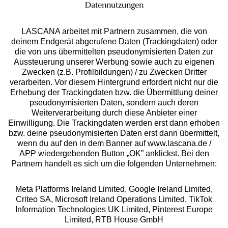
Datennutzungen
LASCANA arbeitet mit Partnern zusammen, die von
deinem Endgerät abgerufene Daten (Trackingdaten) oder
die von uns übermittelten pseudonymisierten Daten zur
Services
Aussteuerung unserer Werbung sowie auch zu eigenen
Zwecken (z.B. Profilbildungen) / zu Zwecken Dritter
Beratung
verarbeiten. Vor diesem Hintergrund erfordert nicht nur die
Erhebung der Trackingdaten bzw. die Übermittlung deiner
pseudonymisierten Daten, sondern auch deren
Über uns
Weiterverarbeitung durch diese Anbieter einer
Einwilligung. Die Trackingdaten werden erst dann erhoben
bzw. deine pseudonymisierten Daten erst dann übermittelt,
Rechtliches
wenn du auf den in dem Banner auf www.lascana.de /
APP wiedergebenden Button „OK” anklickst. Bei den
Partnern handelt es sich um die folgenden Unternehmen:
Meta Platforms Ireland Limited, Google Ireland Limited,
Criteo SA, Microsoft Ireland Operations Limited, TikTok
Alle Preise inkl. MwSt., zzgl.
Versandkosten
Information Technologies UK Limited, Pinterest Europe
** Bonität vorausgesetzt, berechtigt zur Bonitätsprüfung
Limited, RTB House GmbH