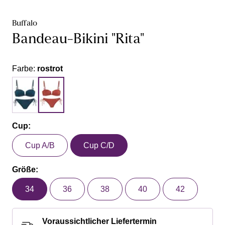
Buffalo
Bandeau-Bikini "Rita"
Farbe:
rostrot
Cup:
Cup A/B
Cup C/D
Größe:
34
36
38
40
42
Voraussichtlicher Liefertermin