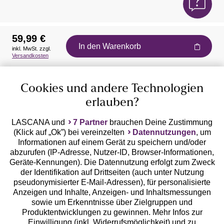
59,99 €
In den Warenkorb
inkl. MwSt. zzgl.
Auszeichnungen
Versandkosten
Cookies und andere Technologien
erlauben?
LASCANA und
7 Partner
brauchen Deine Zustimmung
(Klick auf „Ok”) bei vereinzelten
Datennutzungen
, um
Geprüfte Sicherheit
Informationen auf einem Gerät zu speichern und/oder
abzurufen (IP-Adresse, Nutzer-ID, Browser-Informationen,
Geräte-Kennungen). Die Datennutzung erfolgt zum Zweck
der Identifikation auf Drittseiten (auch unter Nutzung
pseudonymisierter E-Mail-Adressen), für personalisierte
Anzeigen und Inhalte, Anzeigen- und Inhaltsmessungen
Unsere Apps
sowie um Erkenntnisse über Zielgruppen und
Produktentwicklungen zu gewinnen. Mehr Infos zur
Einwilligung (inkl. Widerrufsmöglichkeit) und zu