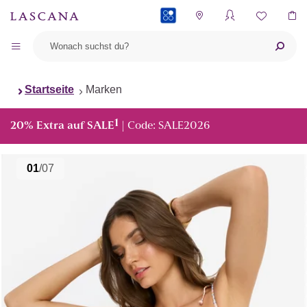
PAYBACK
Startseite
Marken
1
20% Extra auf SALE
| Code: SALE2026
01
/07