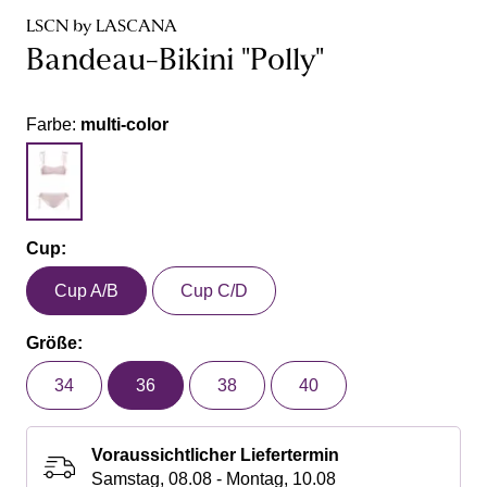
LSCN by LASCANA
Bandeau-Bikini "Polly"
Farbe:
multi-color
Cup:
Cup A/B
Cup C/D
Größe:
34
36
38
40
Voraussichtlicher Liefertermin
Samstag, 08.08 - Montag, 10.08