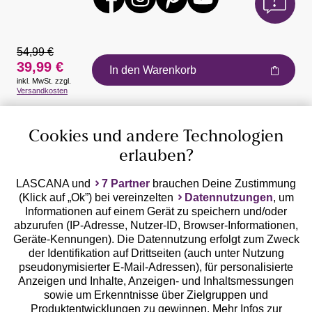
54,99 €
39,99 €
In den Warenkorb
inkl. MwSt. zzgl.
Auszeichnungen
Versandkosten
Cookies und andere Technologien
erlauben?
LASCANA und
7 Partner
brauchen Deine Zustimmung
(Klick auf „Ok”) bei vereinzelten
Datennutzungen
, um
Geprüfte Sicherheit
Informationen auf einem Gerät zu speichern und/oder
abzurufen (IP-Adresse, Nutzer-ID, Browser-Informationen,
Geräte-Kennungen). Die Datennutzung erfolgt zum Zweck
der Identifikation auf Drittseiten (auch unter Nutzung
pseudonymisierter E-Mail-Adressen), für personalisierte
Anzeigen und Inhalte, Anzeigen- und Inhaltsmessungen
Unsere Apps
sowie um Erkenntnisse über Zielgruppen und
Produktentwicklungen zu gewinnen. Mehr Infos zur