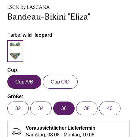
LSCN by LASCANA
Bandeau-Bikini "Eliza"
Farbe:
wild_leopard
Cup:
Cup A/B
Cup C/D
Größe:
32
34
36
38
40
Voraussichtlicher Liefertermin
Samstag, 08.08 - Montag, 10.08