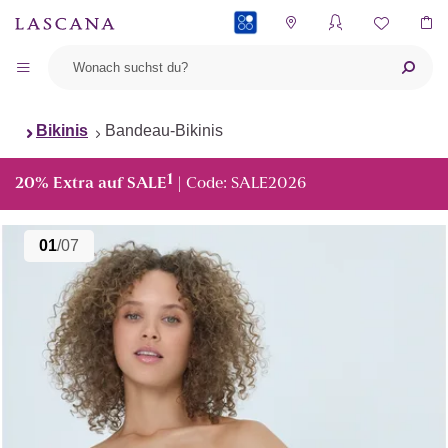
PAYBACK
Bikinis
Bandeau-Bikinis
1
20% Extra auf SALE
| Code: SALE2026
01
/07