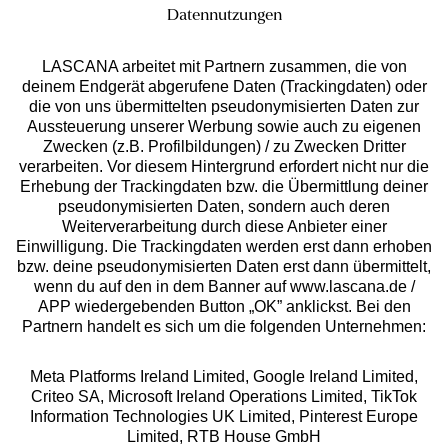
Datennutzungen
LASCANA arbeitet mit Partnern zusammen, die von
deinem Endgerät abgerufene Daten (Trackingdaten) oder
die von uns übermittelten pseudonymisierten Daten zur
Services
Aussteuerung unserer Werbung sowie auch zu eigenen
Zwecken (z.B. Profilbildungen) / zu Zwecken Dritter
Beratung
verarbeiten. Vor diesem Hintergrund erfordert nicht nur die
Erhebung der Trackingdaten bzw. die Übermittlung deiner
pseudonymisierten Daten, sondern auch deren
Über uns
Weiterverarbeitung durch diese Anbieter einer
Einwilligung. Die Trackingdaten werden erst dann erhoben
bzw. deine pseudonymisierten Daten erst dann übermittelt,
Rechtliches
wenn du auf den in dem Banner auf www.lascana.de /
APP wiedergebenden Button „OK” anklickst. Bei den
Partnern handelt es sich um die folgenden Unternehmen:
Meta Platforms Ireland Limited, Google Ireland Limited,
Criteo SA, Microsoft Ireland Operations Limited, TikTok
Alle Preise inkl. MwSt., zzgl.
Versandkosten
Information Technologies UK Limited, Pinterest Europe
** Bonität vorausgesetzt, berechtigt zur Bonitätsprüfung
Limited, RTB House GmbH