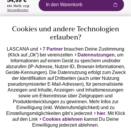
54,99 €
In den Warenkorb
inkl. MwSt. zzgl.
Auszeichnungen
Versandkosten
Cookies und andere Technologien
erlauben?
LASCANA und
7 Partner
brauchen Deine Zustimmung
(Klick auf „Ok”) bei vereinzelten
Datennutzungen
, um
Geprüfte Sicherheit
Informationen auf einem Gerät zu speichern und/oder
abzurufen (IP-Adresse, Nutzer-ID, Browser-Informationen,
Geräte-Kennungen). Die Datennutzung erfolgt zum Zweck
der Identifikation auf Drittseiten (auch unter Nutzung
pseudonymisierter E-Mail-Adressen), für personalisierte
Anzeigen und Inhalte, Anzeigen- und Inhaltsmessungen
Unsere Apps
sowie um Erkenntnisse über Zielgruppen und
Produktentwicklungen zu gewinnen. Mehr Infos zur
Einwilligung (inkl. Widerrufsmöglichkeit) und zu
Einstellungsmöglichkeiten gibt’s jederzeit
hier
. Mit Klick
auf den Link
Cookies ablehnen
kannst Du Deine
Einwilligung jederzeit ablehnen.