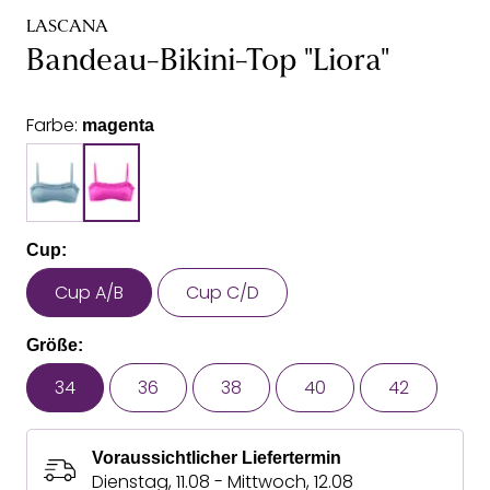
LASCANA
Bandeau-Bikini-Top "Liora"
Farbe:
magenta
Cup:
Cup A/B
Cup C/D
Größe:
34
36
38
40
42
Voraussichtlicher Liefertermin
Dienstag, 11.08 - Mittwoch, 12.08