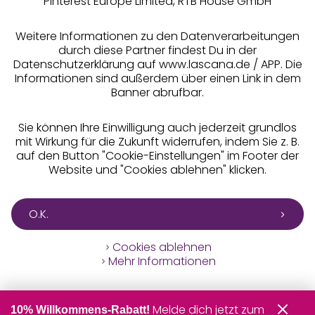
Pinterest Europe Limited, RTB House GmbH
Alle Preise inkl. MwSt., zzgl.
Versandkosten
** Bonität vorausgesetzt, berechtigt zur Bonitätsprüfung
Weitere Informationen zu den Datenverarbeitungen
durch diese Partner findest Du in der
Datenschutzerklärung auf www.lascana.de / APP. Die
Informationen sind außerdem über einen Link in dem
Banner abrufbar.
Sie können Ihre Einwilligung auch jederzeit grundlos
mit Wirkung für die Zukunft widerrufen, indem Sie z. B.
auf den Button "Cookie-Einstellungen" im Footer der
Website und "Cookies ablehnen" klicken.
O.K.
Cookies ablehnen
Mehr Informationen
Melde dich jetzt zum
10% Willkommens-Rabatt!