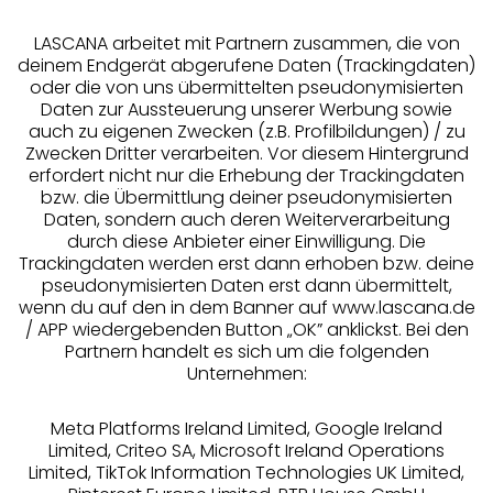
LASCANA arbeitet mit Partnern zusammen, die von
deinem Endgerät abgerufene Daten (Trackingdaten)
oder die von uns übermittelten pseudonymisierten
Daten zur Aussteuerung unserer Werbung sowie
auch zu eigenen Zwecken (z.B. Profilbildungen) / zu
Zwecken Dritter verarbeiten. Vor diesem Hintergrund
erfordert nicht nur die Erhebung der Trackingdaten
Services
bzw. die Übermittlung deiner pseudonymisierten
Daten, sondern auch deren Weiterverarbeitung
durch diese Anbieter einer Einwilligung. Die
Beratung
Trackingdaten werden erst dann erhoben bzw. deine
pseudonymisierten Daten erst dann übermittelt,
Über uns
wenn du auf den in dem Banner auf www.lascana.de
/ APP wiedergebenden Button „OK” anklickst. Bei den
Partnern handelt es sich um die folgenden
Rechtliches
Unternehmen:
Meta Platforms Ireland Limited, Google Ireland
Limited, Criteo SA, Microsoft Ireland Operations
Limited, TikTok Information Technologies UK Limited,