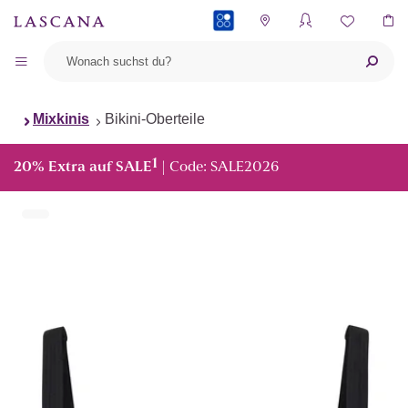
PAYBACK
Mixkinis
Bikini-Oberteile
1
20% Extra auf SALE
| Code: SALE2026