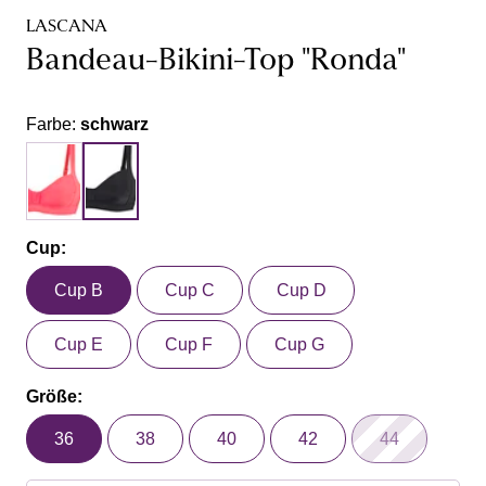
LASCANA
Bandeau-Bikini-Top "Ronda"
Farbe:
schwarz
Cup:
Cup B
Cup C
Cup D
Cup E
Cup F
Cup G
Größe:
36
38
40
42
44