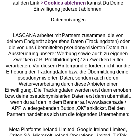
auf den Link
Cookies ablehnen
kannst Du Deine
Einwilligung jederzeit ablehnen.
Datennutzungen
LASCANA arbeitet mit Partnern zusammen, die von
deinem Endgerät abgerufene Daten (Trackingdaten) oder
die von uns übermittelten pseudonymisierten Daten zur
Services
Aussteuerung unserer Werbung sowie auch zu eigenen
Zwecken (z.B. Profilbildungen) / zu Zwecken Dritter
Beratung
verarbeiten. Vor diesem Hintergrund erfordert nicht nur die
Erhebung der Trackingdaten bzw. die Übermittlung deiner
pseudonymisierten Daten, sondern auch deren
Über uns
Weiterverarbeitung durch diese Anbieter einer
Einwilligung. Die Trackingdaten werden erst dann erhoben
bzw. deine pseudonymisierten Daten erst dann übermittelt,
Rechtliches
wenn du auf den in dem Banner auf www.lascana.de /
APP wiedergebenden Button „OK” anklickst. Bei den
Partnern handelt es sich um die folgenden Unternehmen:
Meta Platforms Ireland Limited, Google Ireland Limited,
Criteo SA, Microsoft Ireland Operations Limited, TikTok
Alle Preise inkl. MwSt., zzgl.
Versandkosten