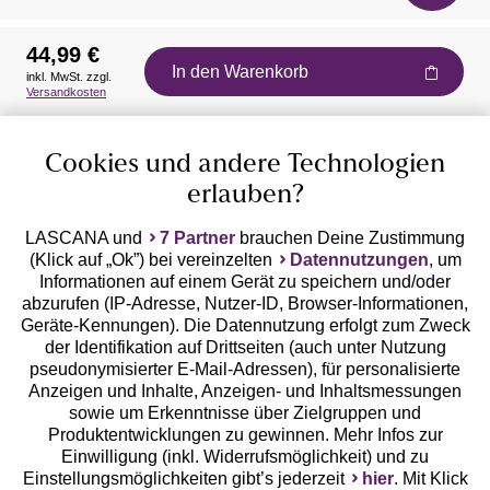
44,99 €
In den Warenkorb
inkl. MwSt. zzgl.
Auszeichnungen
Versandkosten
Cookies und andere Technologien
erlauben?
LASCANA und
7 Partner
brauchen Deine Zustimmung
(Klick auf „Ok”) bei vereinzelten
Datennutzungen
, um
Geprüfte Sicherheit
Informationen auf einem Gerät zu speichern und/oder
abzurufen (IP-Adresse, Nutzer-ID, Browser-Informationen,
Geräte-Kennungen). Die Datennutzung erfolgt zum Zweck
der Identifikation auf Drittseiten (auch unter Nutzung
pseudonymisierter E-Mail-Adressen), für personalisierte
Anzeigen und Inhalte, Anzeigen- und Inhaltsmessungen
Unsere Apps
sowie um Erkenntnisse über Zielgruppen und
Produktentwicklungen zu gewinnen. Mehr Infos zur
Einwilligung (inkl. Widerrufsmöglichkeit) und zu
Einstellungsmöglichkeiten gibt’s jederzeit
hier
. Mit Klick