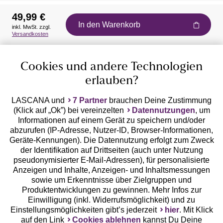
49,99 €
In den Warenkorb
inkl. MwSt. zzgl.
Auszeichnungen
Versandkosten
Cookies und andere Technologien
erlauben?
LASCANA und
7 Partner
brauchen Deine Zustimmung
(Klick auf „Ok”) bei vereinzelten
Datennutzungen
, um
Geprüfte Sicherheit
Informationen auf einem Gerät zu speichern und/oder
abzurufen (IP-Adresse, Nutzer-ID, Browser-Informationen,
Geräte-Kennungen). Die Datennutzung erfolgt zum Zweck
der Identifikation auf Drittseiten (auch unter Nutzung
pseudonymisierter E-Mail-Adressen), für personalisierte
Anzeigen und Inhalte, Anzeigen- und Inhaltsmessungen
Unsere Apps
sowie um Erkenntnisse über Zielgruppen und
Produktentwicklungen zu gewinnen. Mehr Infos zur
Einwilligung (inkl. Widerrufsmöglichkeit) und zu
Einstellungsmöglichkeiten gibt’s jederzeit
hier
. Mit Klick
auf den Link
Cookies ablehnen
kannst Du Deine