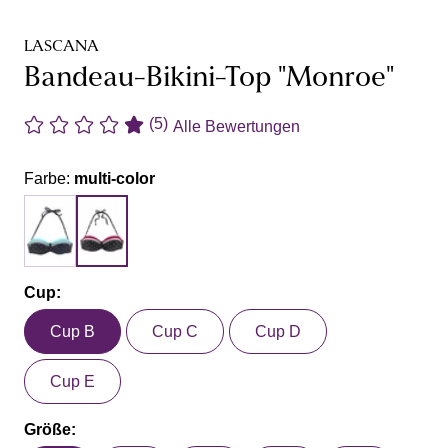
LASCANA
Bandeau-Bikini-Top "Monroe"
(5)
Alle Bewertungen
Farbe:
multi-color
Cup:
Cup B
Cup C
Cup D
Cup E
Größe: