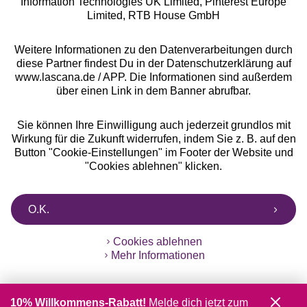
Information Technologies UK Limited, Pinterest Europe
** Bonität vorausgesetzt, berechtigt zur Bonitätsprüfung
Limited, RTB House GmbH
Weitere Informationen zu den Datenverarbeitungen durch
diese Partner findest Du in der Datenschutzerklärung auf
www.lascana.de / APP. Die Informationen sind außerdem
über einen Link in dem Banner abrufbar.
Sie können Ihre Einwilligung auch jederzeit grundlos mit
Wirkung für die Zukunft widerrufen, indem Sie z. B. auf den
Button "Cookie-Einstellungen" im Footer der Website und
"Cookies ablehnen" klicken.
O.K.
Cookies ablehnen
Mehr Informationen
10% Willkommens-Rabatt!
Melde dich jetzt zum