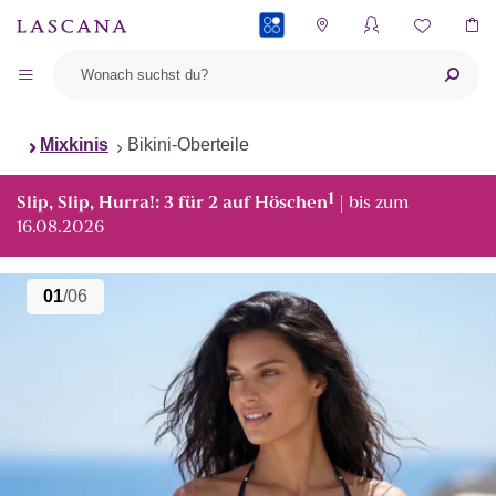
PAYBACK
Mixkinis
Bikini-Oberteile
1
Slip, Slip, Hurra!: 3 für 2 auf Höschen
| bis zum
16.08.2026
01
/06