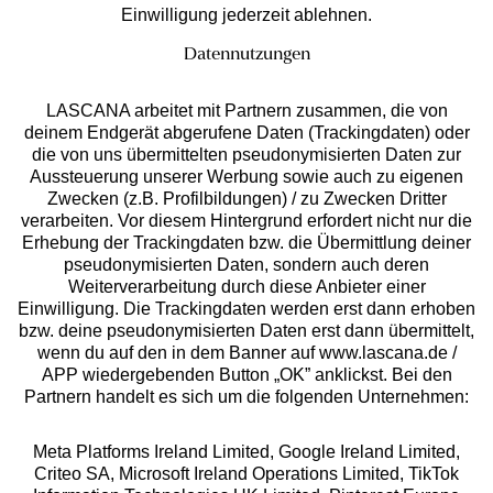
Einwilligung jederzeit ablehnen.
Datennutzungen
LASCANA arbeitet mit Partnern zusammen, die von
deinem Endgerät abgerufene Daten (Trackingdaten) oder
die von uns übermittelten pseudonymisierten Daten zur
Services
Aussteuerung unserer Werbung sowie auch zu eigenen
Zwecken (z.B. Profilbildungen) / zu Zwecken Dritter
Beratung
verarbeiten. Vor diesem Hintergrund erfordert nicht nur die
Erhebung der Trackingdaten bzw. die Übermittlung deiner
pseudonymisierten Daten, sondern auch deren
Über uns
Weiterverarbeitung durch diese Anbieter einer
Einwilligung. Die Trackingdaten werden erst dann erhoben
bzw. deine pseudonymisierten Daten erst dann übermittelt,
Rechtliches
wenn du auf den in dem Banner auf www.lascana.de /
APP wiedergebenden Button „OK” anklickst. Bei den
Partnern handelt es sich um die folgenden Unternehmen:
Meta Platforms Ireland Limited, Google Ireland Limited,
Criteo SA, Microsoft Ireland Operations Limited, TikTok
Alle Preise inkl. MwSt., zzgl.
Versandkosten