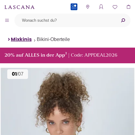
PAYBACK
Mixkinis
Bikini-Oberteile
²
20% auf ALLES in der App
| Code: APPDEAL2026
01
/07