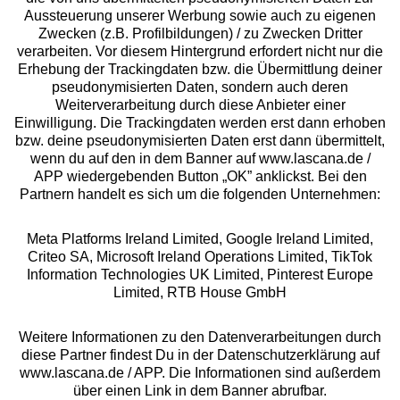
Aussteuerung unserer Werbung sowie auch zu eigenen
Services
Zwecken (z.B. Profilbildungen) / zu Zwecken Dritter
verarbeiten. Vor diesem Hintergrund erfordert nicht nur die
Beratung
Erhebung der Trackingdaten bzw. die Übermittlung deiner
pseudonymisierten Daten, sondern auch deren
Weiterverarbeitung durch diese Anbieter einer
Über uns
Einwilligung. Die Trackingdaten werden erst dann erhoben
bzw. deine pseudonymisierten Daten erst dann übermittelt,
wenn du auf den in dem Banner auf www.lascana.de /
Rechtliches
APP wiedergebenden Button „OK” anklickst. Bei den
Partnern handelt es sich um die folgenden Unternehmen:
Meta Platforms Ireland Limited, Google Ireland Limited,
Criteo SA, Microsoft Ireland Operations Limited, TikTok
Information Technologies UK Limited, Pinterest Europe
Alle Preise inkl. MwSt., zzgl.
Versandkosten
Limited, RTB House GmbH
** Bonität vorausgesetzt, berechtigt zur Bonitätsprüfung
Weitere Informationen zu den Datenverarbeitungen durch
diese Partner findest Du in der Datenschutzerklärung auf
www.lascana.de / APP. Die Informationen sind außerdem
über einen Link in dem Banner abrufbar.