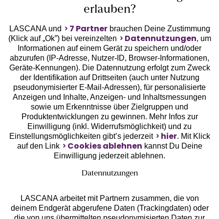
erlauben?
7 Partner
LASCANA und
brauchen Deine Zustimmung
Datennutzungen
(Klick auf „Ok”) bei vereinzelten
, um
Informationen auf einem Gerät zu speichern und/oder
Geprüfte Sicherheit
abzurufen (IP-Adresse, Nutzer-ID, Browser-Informationen,
Geräte-Kennungen). Die Datennutzung erfolgt zum Zweck
der Identifikation auf Drittseiten (auch unter Nutzung
pseudonymisierter E-Mail-Adressen), für personalisierte
Anzeigen und Inhalte, Anzeigen- und Inhaltsmessungen
sowie um Erkenntnisse über Zielgruppen und
Unsere Apps
Produktentwicklungen zu gewinnen. Mehr Infos zur
Einwilligung (inkl. Widerrufsmöglichkeit) und zu
hier
Einstellungsmöglichkeiten gibt’s jederzeit
. Mit Klick
Cookies ablehnen
auf den Link
kannst Du Deine
Einwilligung jederzeit ablehnen.
Datennutzungen
LASCANA arbeitet mit Partnern zusammen, die von
deinem Endgerät abgerufene Daten (Trackingdaten) oder
die von uns übermittelten pseudonymisierten Daten zur