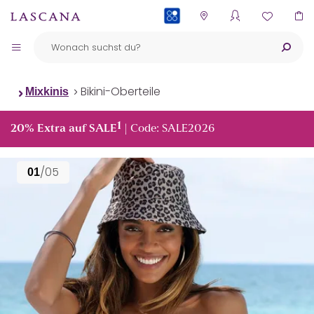
PAYBACK
Bikini-Oberteile
Mixkinis
1
20% Extra auf SALE
| Code: SALE2026
/05
01