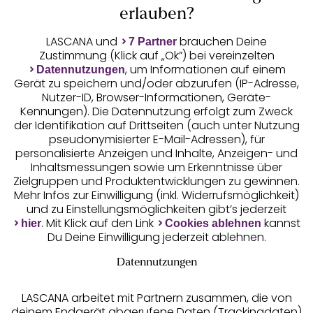
Auszeichnungen
erlauben?
LASCANA und
brauchen Deine
7 Partner
Zustimmung (Klick auf „Ok”) bei vereinzelten
, um Informationen auf einem
Datennutzungen
Gerät zu speichern und/oder abzurufen (IP-Adresse,
Nutzer-ID, Browser-Informationen, Geräte-
Kennungen). Die Datennutzung erfolgt zum Zweck
der Identifikation auf Drittseiten (auch unter Nutzung
pseudonymisierter E-Mail-Adressen), für
Geprüfte Sicherheit
personalisierte Anzeigen und Inhalte, Anzeigen- und
Inhaltsmessungen sowie um Erkenntnisse über
Zielgruppen und Produktentwicklungen zu gewinnen.
Mehr Infos zur Einwilligung (inkl. Widerrufsmöglichkeit)
und zu Einstellungsmöglichkeiten gibt’s jederzeit
Unsere Apps
. Mit Klick auf den Link
kannst
hier
Cookies ablehnen
Du Deine Einwilligung jederzeit ablehnen.
Datennutzungen
LASCANA arbeitet mit Partnern zusammen, die von
deinem Endgerät abgerufene Daten (Trackingdaten)