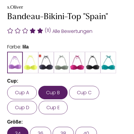
s.Oliver
Bandeau-Bikini-Top "Spain"
(11)
Alle Bewertungen
Farbe:
lila
Cup:
Cup A
Cup B
Cup C
Cup D
Cup E
Größe:
34
36
38
40