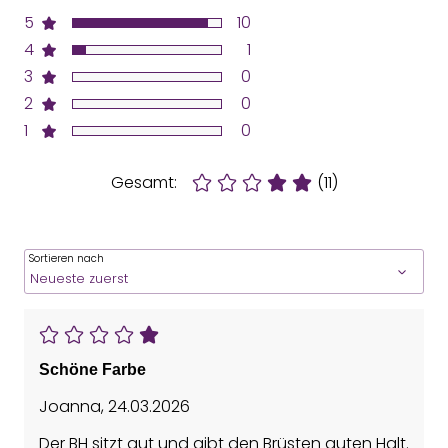
5
10
4
1
3
0
2
0
1
0
Gesamt:
(11)
Sortieren nach
Schöne Farbe
Joanna
,
24.03.2026
Der BH sitzt gut und gibt den Brüsten guten Halt.