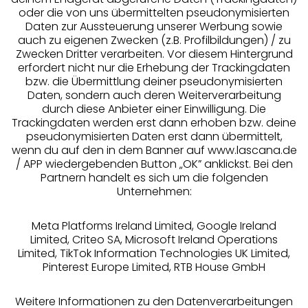
oder die von uns übermittelten pseudonymisierten
Daten zur Aussteuerung unserer Werbung sowie
auch zu eigenen Zwecken (z.B. Profilbildungen) / zu
Zwecken Dritter verarbeiten. Vor diesem Hintergrund
erfordert nicht nur die Erhebung der Trackingdaten
Services
bzw. die Übermittlung deiner pseudonymisierten
Daten, sondern auch deren Weiterverarbeitung
durch diese Anbieter einer Einwilligung. Die
Beratung
Trackingdaten werden erst dann erhoben bzw. deine
pseudonymisierten Daten erst dann übermittelt,
Über uns
wenn du auf den in dem Banner auf www.lascana.de
/ APP wiedergebenden Button „OK” anklickst. Bei den
Partnern handelt es sich um die folgenden
Rechtliches
Unternehmen:
Meta Platforms Ireland Limited, Google Ireland
Limited, Criteo SA, Microsoft Ireland Operations
Limited, TikTok Information Technologies UK Limited,
Pinterest Europe Limited, RTB House GmbH
Alle Preise inkl. MwSt., zzgl.
Versandkosten
** Bonität vorausgesetzt, berechtigt zur Bonitätsprüfung
Weitere Informationen zu den Datenverarbeitungen