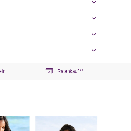
eln
Ratenkauf **