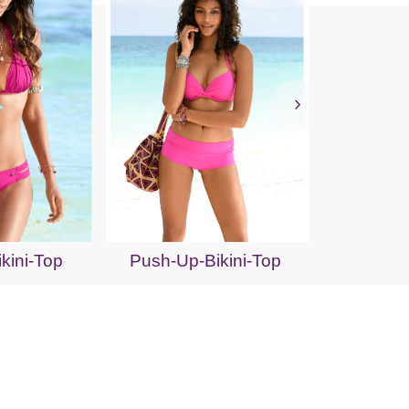
Bügel-T
ikini-Top
Push-Up-Bikini-Top