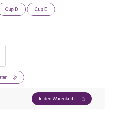
Cup D
Cup E
ter
In den Warenkorb