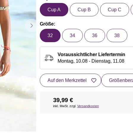
Cup A
Cup B
Cup C
Größe:
32
34
36
38
Voraussichtlicher Liefertermin
Montag, 10.08 - Dienstag, 11.08
Auf den Merkzettel
Größenbera
39,99 €
inkl. MwSt. zzgl.
Versandkosten