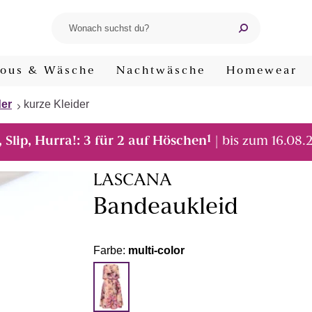
ous & Wäsche
Nachtwäsche
Homewear
der
kurze Kleider
1
, Slip, Hurra!: 3 für 2 auf Höschen
| bis zum 16.08.
LASCANA
Bandeaukleid
Farbe:
multi-color