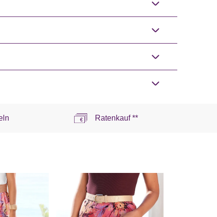
eln
Ratenkauf **