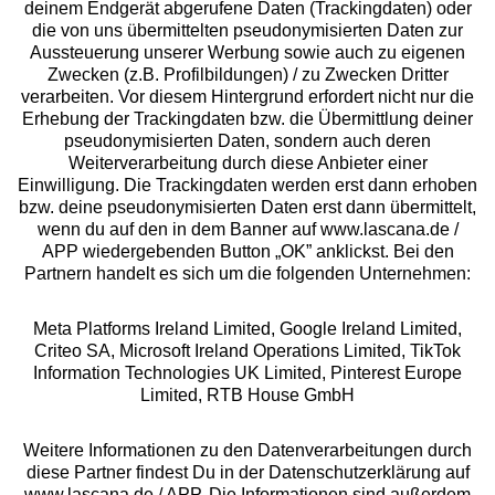
deinem Endgerät abgerufene Daten (Trackingdaten) oder
die von uns übermittelten pseudonymisierten Daten zur
Aussteuerung unserer Werbung sowie auch zu eigenen
Services
Zwecken (z.B. Profilbildungen) / zu Zwecken Dritter
verarbeiten. Vor diesem Hintergrund erfordert nicht nur die
Beratung
Erhebung der Trackingdaten bzw. die Übermittlung deiner
pseudonymisierten Daten, sondern auch deren
Weiterverarbeitung durch diese Anbieter einer
Über uns
Einwilligung. Die Trackingdaten werden erst dann erhoben
bzw. deine pseudonymisierten Daten erst dann übermittelt,
wenn du auf den in dem Banner auf www.lascana.de /
Rechtliches
APP wiedergebenden Button „OK” anklickst. Bei den
Partnern handelt es sich um die folgenden Unternehmen:
Meta Platforms Ireland Limited, Google Ireland Limited,
Criteo SA, Microsoft Ireland Operations Limited, TikTok
Information Technologies UK Limited, Pinterest Europe
Alle Preise inkl. MwSt., zzgl.
Versandkosten
Limited, RTB House GmbH
** Bonität vorausgesetzt, berechtigt zur Bonitätsprüfung
Weitere Informationen zu den Datenverarbeitungen durch
diese Partner findest Du in der Datenschutzerklärung auf
www.lascana.de / APP. Die Informationen sind außerdem