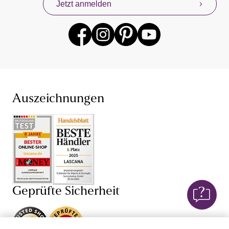
Jetzt anmelden
anderen beliebten Lingerie-Marken gibt es für dich
jederzeit mit neuen Angeboten. Profitiere mit unserem
Konzept „Von Frauen für Frauen“ von unseren eigenen
Erfahrungen mit Damenunterwäsche und Dessous,
denn wir wissen, dass Unterwäsche kaufen sehr intim
sein kann. Finde jetzt deine neuen Lieblings-BH und
den dazu passenden Slip – bei unserer Unterwäsche für
Damen sind dir dabei hinsichtlich Farbe, Größe (BH in
großen Größen und ab Cup AA) und Schnitt keine
Auszeichnungen
Grenzen gesetzt. Je nach Anlass bist du so mit einem
Push-up-BH
,
Schalen-BH
,
Bügel-BH
oder
Damenunterhemd perfekt gekleidet und fühlst dich in
deiner Unterwäsche einfach wohl. Auch von unseren
verführerischen Dessous und sexy Lingerie wirst du
begeistert sein: Mit BH,
String
, Body, Corsage und
Negligé von LASCANA und anderen Dessous-Marken
versprühst du stets einen weiblichen Charme. Lass dich
Geprüfte Sicherheit
von Dessous mit edlen
Spitzen-BHs
, Corsagen mit
Spitze oder transparenten Negligés verführen!