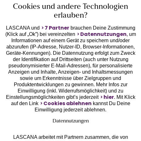
Cookies und andere Technologien
Unsere Apps
erlauben?
7 Partner
LASCANA und
brauchen Deine Zustimmung
Datennutzungen
(Klick auf „Ok”) bei vereinzelten
, um
Informationen auf einem Gerät zu speichern und/oder
abzurufen (IP-Adresse, Nutzer-ID, Browser-Informationen,
Geräte-Kennungen). Die Datennutzung erfolgt zum Zweck
der Identifikation auf Drittseiten (auch unter Nutzung
pseudonymisierter E-Mail-Adressen), für personalisierte
Gratis Versand ab
50 €
Anzeigen und Inhalte, Anzeigen- und Inhaltsmessungen
sowie um Erkenntnisse über Zielgruppen und
Produktentwicklungen zu gewinnen. Mehr Infos zur
Kostenlose Retoure
Einwilligung (inkl. Widerrufsmöglichkeit) und zu
hier
Einstellungsmöglichkeiten gibt’s jederzeit
. Mit Klick
Cookies ablehnen
auf den Link
kannst Du Deine
°Punkte sammeln
Einwilligung jederzeit ablehnen.
Datennutzungen
Ratenkauf **
LASCANA arbeitet mit Partnern zusammen, die von