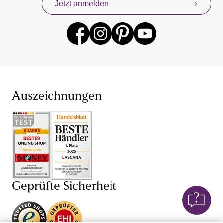
Jetzt anmelden
anderen beliebten Lingerie-Marken gibt es für dich
jederzeit mit neuen Angeboten. Profitiere mit unserem
Konzept „Von Frauen für Frauen“ von unseren eigenen
Erfahrungen mit Damenunterwäsche und Dessous,
denn wir wissen, dass Unterwäsche kaufen sehr intim
sein kann. Finde jetzt deine neuen Lieblings-BH und
den dazu passenden Slip – bei unserer Unterwäsche für
Damen sind dir dabei hinsichtlich Farbe, Größe (BH in
großen Größen und ab Cup AA) und Schnitt keine
Auszeichnungen
Grenzen gesetzt. Je nach Anlass bist du so mit einem
Push-up-BH
,
Schalen-BH
,
Bügel-BH
oder
Damenunterhemd perfekt gekleidet und fühlst dich in
deiner Unterwäsche einfach wohl. Auch von unseren
verführerischen Dessous und sexy Lingerie wirst du
begeistert sein: Mit BH,
String
, Body, Corsage und
Negligé von LASCANA und anderen Dessous-Marken
versprühst du stets einen weiblichen Charme. Lass dich
Geprüfte Sicherheit
von Dessous mit edlen
Spitzen-BHs
, Corsagen mit
Spitze oder transparenten Negligés verführen!