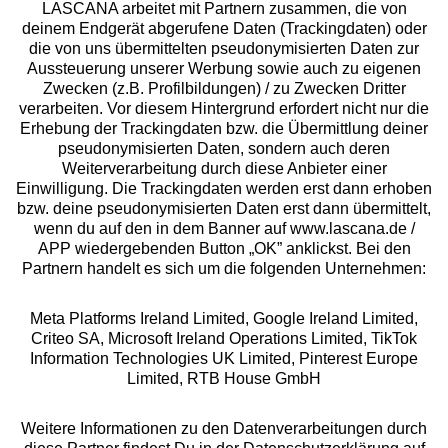
LASCANA arbeitet mit Partnern zusammen, die von
deinem Endgerät abgerufene Daten (Trackingdaten) oder
die von uns übermittelten pseudonymisierten Daten zur
Services
Aussteuerung unserer Werbung sowie auch zu eigenen
Zwecken (z.B. Profilbildungen) / zu Zwecken Dritter
Beratung
verarbeiten. Vor diesem Hintergrund erfordert nicht nur die
Erhebung der Trackingdaten bzw. die Übermittlung deiner
pseudonymisierten Daten, sondern auch deren
Über uns
Weiterverarbeitung durch diese Anbieter einer
Einwilligung. Die Trackingdaten werden erst dann erhoben
bzw. deine pseudonymisierten Daten erst dann übermittelt,
Rechtliches
wenn du auf den in dem Banner auf www.lascana.de /
APP wiedergebenden Button „OK” anklickst. Bei den
Partnern handelt es sich um die folgenden Unternehmen:
Meta Platforms Ireland Limited, Google Ireland Limited,
Criteo SA, Microsoft Ireland Operations Limited, TikTok
Alle Preise inkl. MwSt., zzgl.
Versandkosten
Information Technologies UK Limited, Pinterest Europe
** Bonität vorausgesetzt, berechtigt zur Bonitätsprüfung
Limited, RTB House GmbH
Weitere Informationen zu den Datenverarbeitungen durch