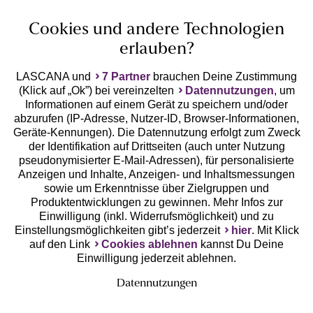
Unsere Apps
Cookies und andere Technologien
erlauben?
LASCANA und
7 Partner
brauchen Deine Zustimmung
(Klick auf „Ok”) bei vereinzelten
Datennutzungen
, um
Informationen auf einem Gerät zu speichern und/oder
abzurufen (IP-Adresse, Nutzer-ID, Browser-Informationen,
Geräte-Kennungen). Die Datennutzung erfolgt zum Zweck
der Identifikation auf Drittseiten (auch unter Nutzung
Gratis Versand ab
50 €
pseudonymisierter E-Mail-Adressen), für personalisierte
Anzeigen und Inhalte, Anzeigen- und Inhaltsmessungen
sowie um Erkenntnisse über Zielgruppen und
Kostenlose Retoure
Produktentwicklungen zu gewinnen. Mehr Infos zur
Einwilligung (inkl. Widerrufsmöglichkeit) und zu
Einstellungsmöglichkeiten gibt’s jederzeit
hier
. Mit Klick
°Punkte sammeln
auf den Link
Cookies ablehnen
kannst Du Deine
Einwilligung jederzeit ablehnen.
Ratenkauf **
Datennutzungen