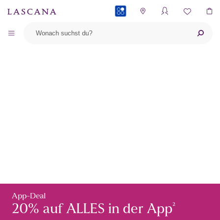
PAYBACK
App-Deal
²
20% auf ALLES in der App