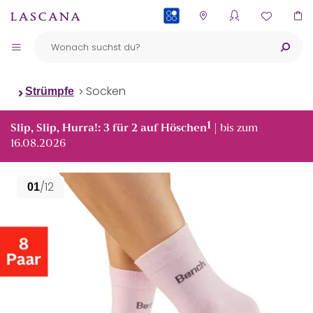
PAYBACK
Socken
Strümpfe
1
Slip, Slip, Hurra!: 3 für 2 auf Höschen
| bis zum
16.08.2026
/12
01