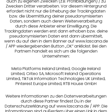
auch zu eigenen Zwecken (z.B. Profilbildungen) / zu
Zwecken Dritter verarbeiten. Vor diesem Hintergrund
erfordert nicht nur die Erhebung der Trackingdaten
Services
bzw. die Übermittlung deiner pseudonymisierten
Daten, sondern auch deren Weiterverarbeitung
durch diese Anbieter einer Einwilligung. Die
Beratung
Trackingdaten werden erst dann erhoben bzw. deine
pseudonymisierten Daten erst dann übermittelt,
Über uns
wenn du auf den in dem Banner auf www.lascana.de
/ APP wiedergebenden Button „OK” anklickst. Bei den
Partnern handelt es sich um die folgenden
Rechtliches
Unternehmen:
Meta Platforms Ireland Limited, Google Ireland
Limited, Criteo SA, Microsoft Ireland Operations
Limited, TikTok Information Technologies UK Limited,
Pinterest Europe Limited, RTB House GmbH
Alle Preise inkl. MwSt., zzgl.
Versandkosten
** Bonität vorausgesetzt, berechtigt zur Bonitätsprüfung
Weitere Informationen zu den Datenverarbeitungen
durch diese Partner findest Du in der
Datenschutzerklärung auf www.lascana.de / APP. Die
Informationen sind außerdem über einen Link in dem