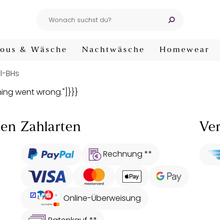
ous & Wäsche
Nachtwäsche
Homewear
ll-BHs
thing went wrong."]}}}
len
Zahlarten
Ver
Rechnung **
Online-Überweisung