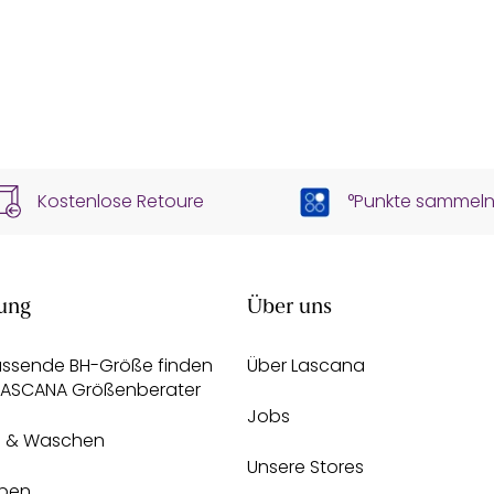
Kostenlose Retoure
°Punkte sammel
ung
Über uns
assende BH-Größe finden
Über Lascana
 LASCANA Größenberater
Jobs
e & Waschen
Unsere Stores
pen