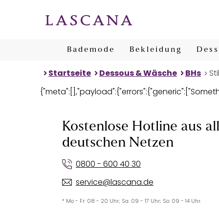
Bademode
Bekleidung
Dess
Startseite
Dessous & Wäsche
BHs
Sti
{"meta":[],"payload":{"errors":{"generic":["Some
Kostenlose Hotline aus al
deutschen Netzen
0800 - 600 40 30
service@lascana.de
* Mo - Fr: 08 - 20 Uhr; Sa: 09 - 17 Uhr; So: 09 - 14 Uhr.