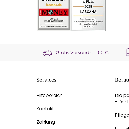
Gratis Versand ab
50 €
Services
Berat
Hilfebereich
Die p
- Der
Kontakt
Pfleg
Zahlung
BH-Ty