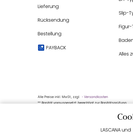
Lieferung
Slip-
Rücksendung
Figur
Bestellung
Bade
PAYBACK
Alles 
Alle Preise inkl. MwSt., zzgl.
Versandkosten
** Bonität vorausgesetzt, berechtigt zur Bonitätsprüfung
Coo
LASCANA und