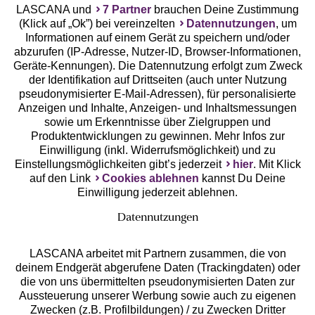
LASCANA und
7 Partner
brauchen Deine Zustimmung
(Klick auf „Ok”) bei vereinzelten
Datennutzungen
, um
Informationen auf einem Gerät zu speichern und/oder
abzurufen (IP-Adresse, Nutzer-ID, Browser-Informationen,
Geräte-Kennungen). Die Datennutzung erfolgt zum Zweck
der Identifikation auf Drittseiten (auch unter Nutzung
Gratis Versand ab
50 €
pseudonymisierter E-Mail-Adressen), für personalisierte
Anzeigen und Inhalte, Anzeigen- und Inhaltsmessungen
sowie um Erkenntnisse über Zielgruppen und
Kostenlose Retoure
Produktentwicklungen zu gewinnen. Mehr Infos zur
Einwilligung (inkl. Widerrufsmöglichkeit) und zu
Einstellungsmöglichkeiten gibt’s jederzeit
hier
. Mit Klick
°Punkte sammeln
auf den Link
Cookies ablehnen
kannst Du Deine
Einwilligung jederzeit ablehnen.
Ratenkauf **
Datennutzungen
LASCANA arbeitet mit Partnern zusammen, die von
deinem Endgerät abgerufene Daten (Trackingdaten) oder
die von uns übermittelten pseudonymisierten Daten zur
Services
Aussteuerung unserer Werbung sowie auch zu eigenen
Zwecken (z.B. Profilbildungen) / zu Zwecken Dritter