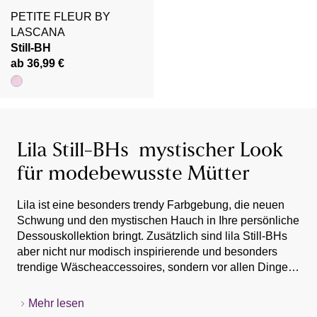
PETITE FLEUR BY
LASCANA
Still-BH
ab 36,99 €
Lila Still-BHs  mystischer Look
für modebewusste Mütter
Lila ist eine besonders trendy Farbgebung, die neuen
Schwung und den mystischen Hauch in Ihre persönliche
Dessouskollektion bringt. Zusätzlich sind lila Still-BHs
aber nicht nur modisch inspirierende und besonders
trendige Wäscheaccessoires, sondern vor allen Dingen
praktische und unverzichtbare Begleiter für jede Mutter,
die sich entschieden hat, zu stillen. Wenn auch Sie Ihren
Mehr lesen
Nachwuchs an der Brust stillen möchten, bieten sich die