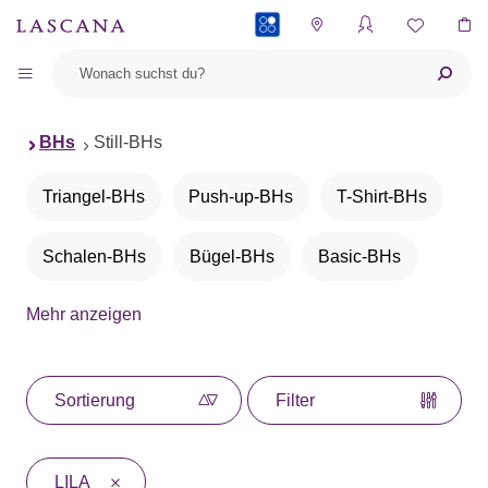
PAYBACK
BHs
Still-BHs
Triangel-BHs
Push-up-BHs
T-Shirt-BHs
Schalen-BHs
Bügel-BHs
Basic-BHs
Mehr anzeigen
BHs ohne Bügel
Bralettes
Bustiers
Balconette-BHs
Neckholder-BHs
Sortierung
Filter
Büstenheben
Entlastungs-BHs
LILA