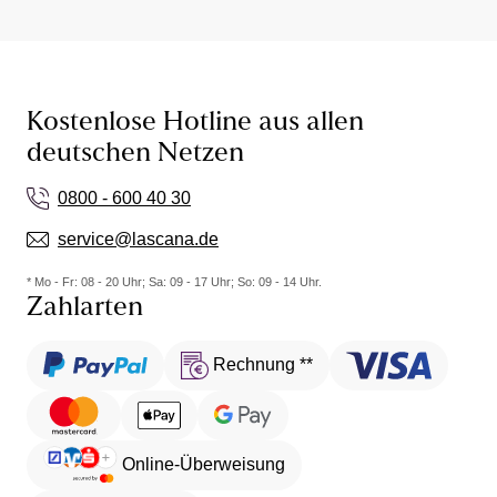
Dienste dieser lila Still-BHs auf einmalige Weise an.
Diese BHs sind eigens zu diesem Zweck gestaltet
worden und machen das Stillen ohne Probleme und
ganz diskret möglich. Dazu lassen sich die Körbchen
auf der Vorderseite über einen eigenen Verschluss
Kostenlose Hotline aus allen
öffnen.
deutschen Netzen
0800 - 600 40 30
service@lascana.de
* Mo - Fr: 08 - 20 Uhr; Sa: 09 - 17 Uhr; So: 09 - 14 Uhr.
Zahlarten
Rechnung **
Online-Überweisung