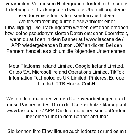
Beratung
verarbeiten. Vor diesem Hintergrund erfordert nicht nur die
Erhebung der Trackingdaten bzw. die Übermittlung deiner
pseudonymisierten Daten, sondern auch deren
Über uns
Weiterverarbeitung durch diese Anbieter einer
Einwilligung. Die Trackingdaten werden erst dann erhoben
bzw. deine pseudonymisierten Daten erst dann übermittelt,
Rechtliches
wenn du auf den in dem Banner auf www.lascana.de /
APP wiedergebenden Button „OK” anklickst. Bei den
Partnern handelt es sich um die folgenden Unternehmen:
Meta Platforms Ireland Limited, Google Ireland Limited,
Criteo SA, Microsoft Ireland Operations Limited, TikTok
Alle Preise inkl. MwSt., zzgl.
Versandkosten
Information Technologies UK Limited, Pinterest Europe
** Bonität vorausgesetzt, berechtigt zur Bonitätsprüfung
Limited, RTB House GmbH
Weitere Informationen zu den Datenverarbeitungen durch
diese Partner findest Du in der Datenschutzerklärung auf
www.lascana.de / APP. Die Informationen sind außerdem
über einen Link in dem Banner abrufbar.
Sie können Ihre Einwilligung auch jederzeit grundlos mit