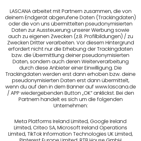
LASCANA arbeitet mit Partnern zusammen, die von
deinem Endgerät abgerufene Daten (Trackingdaten)
oder die von uns übermittelten pseudonymisierten
Daten zur Aussteuerung unserer Werbung sowie
auch zu eigenen Zwecken (z.B. Profilbildungen) / zu
Zwecken Dritter verarbeiten. Vor diesem Hintergrund
erfordert nicht nur die Erhebung der Trackingdaten
Services
bzw. die Übermittlung deiner pseudonymisierten
Daten, sondern auch deren Weiterverarbeitung
durch diese Anbieter einer Einwilligung. Die
Beratung
Trackingdaten werden erst dann erhoben bzw. deine
pseudonymisierten Daten erst dann übermittelt,
Über uns
wenn du auf den in dem Banner auf www.lascana.de
/ APP wiedergebenden Button „OK” anklickst. Bei den
Partnern handelt es sich um die folgenden
Rechtliches
Unternehmen:
Meta Platforms Ireland Limited, Google Ireland
Limited, Criteo SA, Microsoft Ireland Operations
Limited, TikTok Information Technologies UK Limited,
Pinterest Europe Limited, RTB House GmbH
Alle Preise inkl. MwSt., zzgl.
Versandkosten