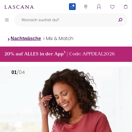
PAYBACK
Mix & Match
Nachtwäsche
²
20% auf ALLES in der App
| Code: APPDEAL2026
/04
01