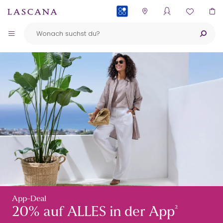
PAYBACK
App-Deal
²
20% auf ALLES in der App