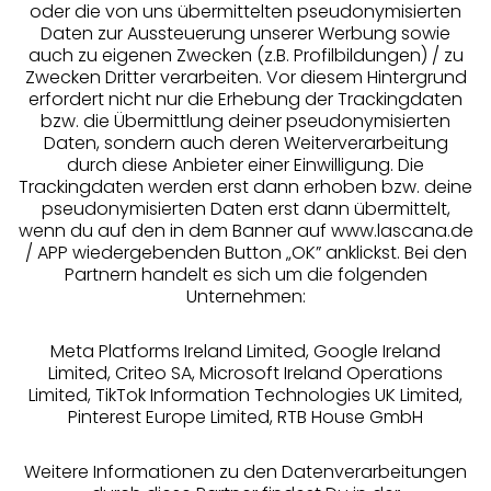
oder die von uns übermittelten pseudonymisierten
Daten zur Aussteuerung unserer Werbung sowie
auch zu eigenen Zwecken (z.B. Profilbildungen) / zu
Zwecken Dritter verarbeiten. Vor diesem Hintergrund
erfordert nicht nur die Erhebung der Trackingdaten
Services
bzw. die Übermittlung deiner pseudonymisierten
Daten, sondern auch deren Weiterverarbeitung
durch diese Anbieter einer Einwilligung. Die
Beratung
Trackingdaten werden erst dann erhoben bzw. deine
pseudonymisierten Daten erst dann übermittelt,
Über uns
wenn du auf den in dem Banner auf www.lascana.de
/ APP wiedergebenden Button „OK” anklickst. Bei den
Partnern handelt es sich um die folgenden
Rechtliches
Unternehmen:
Meta Platforms Ireland Limited, Google Ireland
Limited, Criteo SA, Microsoft Ireland Operations
Limited, TikTok Information Technologies UK Limited,
Pinterest Europe Limited, RTB House GmbH
Alle Preise inkl. MwSt., zzgl.
Versandkosten
** Bonität vorausgesetzt, berechtigt zur Bonitätsprüfung
Weitere Informationen zu den Datenverarbeitungen