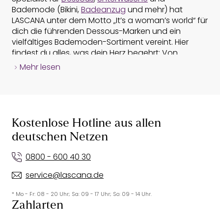
Bademode (Bikini,
Badeanzug
und mehr) hat
LASCANA unter dem Motto „It’s a woman’s world“ für
dich die führenden Dessous-Marken und ein
vielfältiges Bademoden-Sortiment vereint. Hier
findest du alles, was dein Herz begehrt: Von
verführerischen Dessous und Damenunterwäsche,
Mehr lesen
bis hin zu Nachtmode, Bademode,
Sportbekleidung
und Strandmode. Entdecke eine große Auswahl an
Produkten von
BH
und Slip (Dessous und
Unterwäsche) über Bikini und
Badeanzug
oder
Shapewear und Hochzeitsdessous. Stöbere durch
Kostenlose Hotline aus allen
den LASCANA Online-Shop und lass dich von
deutschen Netzen
Dessous, Unterwäsche, Bademode und Bikinis
inspirieren - BH oder Bikini kannst du zu Hause in
0800 - 600 40 30
Ruhe anprobieren.
service@lascana.de
Bademode & Bikinis online kaufen
* Mo - Fr: 08 - 20 Uhr; Sa: 09 - 17 Uhr; So: 09 - 14 Uhr.
Bei LASCANA findest du ganzjährig eine große
Zahlarten
Auswahl an
Bademode
,
Bikinis
& mehr. Egal ob du