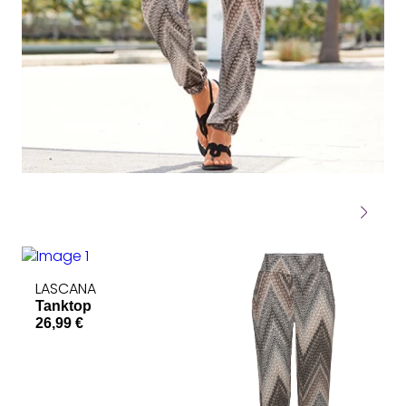
LASCANA
Tanktop
S
26,99 €
a