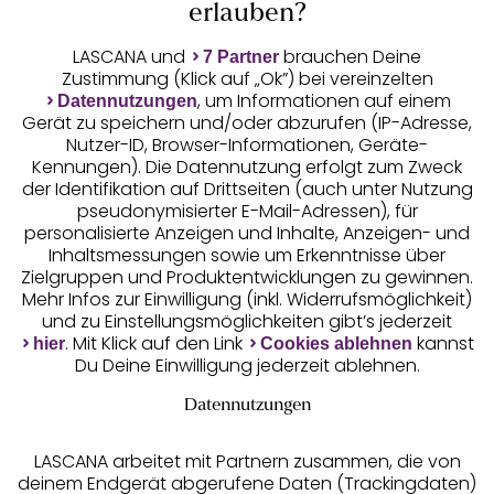
wirst du begeistert sein: Mit BH,
String
, Body,
erlauben?
Corsage und Negligé von LASCANA und anderen
Dessous-Marken versprühst du stets einen
LASCANA und
brauchen Deine
7 Partner
weiblichen Charme. Lass dich von Dessous mit
Zustimmung (Klick auf „Ok”) bei vereinzelten
Unsere Apps
edlen
Spitzen-BHs
, Corsagen mit Spitze oder
, um Informationen auf einem
Datennutzungen
Gerät zu speichern und/oder abzurufen (IP-Adresse,
transparenten Negligés verführen!
Nutzer-ID, Browser-Informationen, Geräte-
Kennungen). Die Datennutzung erfolgt zum Zweck
der Identifikation auf Drittseiten (auch unter Nutzung
pseudonymisierter E-Mail-Adressen), für
personalisierte Anzeigen und Inhalte, Anzeigen- und
Inhaltsmessungen sowie um Erkenntnisse über
Zielgruppen und Produktentwicklungen zu gewinnen.
Gratis Versand ab
50 €
Mehr Infos zur Einwilligung (inkl. Widerrufsmöglichkeit)
und zu Einstellungsmöglichkeiten gibt’s jederzeit
. Mit Klick auf den Link
kannst
hier
Cookies ablehnen
Kostenlose Retoure
Du Deine Einwilligung jederzeit ablehnen.
Datennutzungen
°Punkte sammeln
LASCANA arbeitet mit Partnern zusammen, die von
deinem Endgerät abgerufene Daten (Trackingdaten)
Ratenkauf **