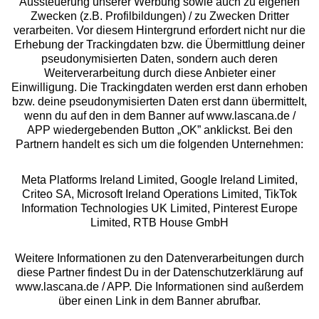
Aussteuerung unserer Werbung sowie auch zu eigenen
Services
Zwecken (z.B. Profilbildungen) / zu Zwecken Dritter
verarbeiten. Vor diesem Hintergrund erfordert nicht nur die
Beratung
Erhebung der Trackingdaten bzw. die Übermittlung deiner
pseudonymisierten Daten, sondern auch deren
Weiterverarbeitung durch diese Anbieter einer
Über uns
Einwilligung. Die Trackingdaten werden erst dann erhoben
bzw. deine pseudonymisierten Daten erst dann übermittelt,
wenn du auf den in dem Banner auf www.lascana.de /
Rechtliches
APP wiedergebenden Button „OK” anklickst. Bei den
Partnern handelt es sich um die folgenden Unternehmen:
Meta Platforms Ireland Limited, Google Ireland Limited,
Criteo SA, Microsoft Ireland Operations Limited, TikTok
Information Technologies UK Limited, Pinterest Europe
Alle Preise inkl. MwSt., zzgl.
Versandkosten
Limited, RTB House GmbH
** Bonität vorausgesetzt, berechtigt zur Bonitätsprüfung
Weitere Informationen zu den Datenverarbeitungen durch
diese Partner findest Du in der Datenschutzerklärung auf
www.lascana.de / APP. Die Informationen sind außerdem
über einen Link in dem Banner abrufbar.