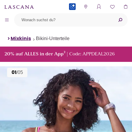
PAYBACK
Mixkinis
Bikini-Unterteile
²
20% auf ALLES in der App
| Code: APPDEAL2026
01
/05