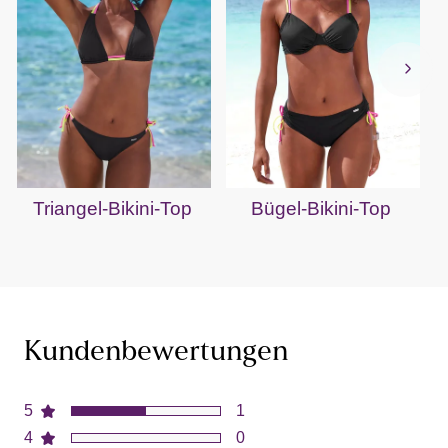
Triangel-Bikini-Top
Bügel-Bikini-Top
B
Kundenbewertungen
5
1
4
0