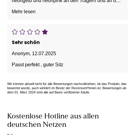
neongelb und neonpink an den Trägern und an der
Hose seitlich total (!!!) verblasst und ausgewaschen!
Mehr lesen
Nachdem der Bikini auch nicht gerade günstig war,
darf das nicht sein. Ich würde ihn nicht mehr kaufen
und kann auch keine Kaufempfehlung aussprechen,
da fürchterlich schlechte Qualität!
Sehr schön
Anonym
,
12.07.2025
Passt perfekt , guter Sitz
Wir können aktuell nicht für alle Bewertungen nachvollziehen, ob das Produkt, das
bewertet wurde, auch wirklich im Besitz der Rezensent*innen ist. Bewertungen ab
dem 01. März 2024 sind alle auf Basis verifizierter Käufe.
Kostenlose Hotline aus allen
deutschen Netzen