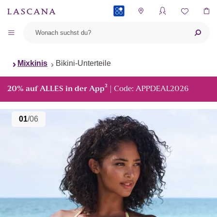
PAYBACK
Mixkinis
Bikini-Unterteile
²
20% auf ALLES in der App
| Code: APPDEAL2026
01
/06