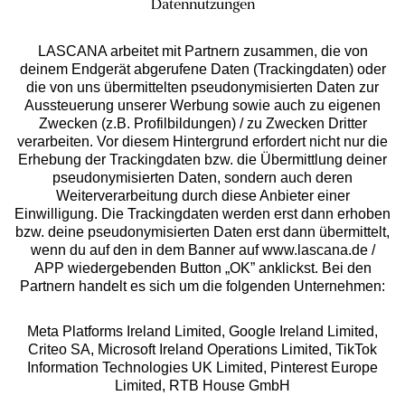
Datennutzungen
LASCANA arbeitet mit Partnern zusammen, die von
deinem Endgerät abgerufene Daten (Trackingdaten) oder
die von uns übermittelten pseudonymisierten Daten zur
Services
Aussteuerung unserer Werbung sowie auch zu eigenen
Zwecken (z.B. Profilbildungen) / zu Zwecken Dritter
Beratung
verarbeiten. Vor diesem Hintergrund erfordert nicht nur die
Erhebung der Trackingdaten bzw. die Übermittlung deiner
pseudonymisierten Daten, sondern auch deren
Über uns
Weiterverarbeitung durch diese Anbieter einer
Einwilligung. Die Trackingdaten werden erst dann erhoben
bzw. deine pseudonymisierten Daten erst dann übermittelt,
Rechtliches
wenn du auf den in dem Banner auf www.lascana.de /
APP wiedergebenden Button „OK” anklickst. Bei den
Partnern handelt es sich um die folgenden Unternehmen:
Meta Platforms Ireland Limited, Google Ireland Limited,
Criteo SA, Microsoft Ireland Operations Limited, TikTok
Alle Preise inkl. MwSt., zzgl.
Versandkosten
Information Technologies UK Limited, Pinterest Europe
** Bonität vorausgesetzt, berechtigt zur Bonitätsprüfung
Limited, RTB House GmbH