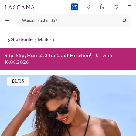
PAYBACK
Startseite
Marken
1
Slip, Slip, Hurra!: 3 für 2 auf Höschen
| bis zum
16.08.2026
01
/05