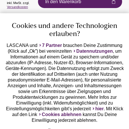
In den Warenkorb
inkl. MwSt. zzgl.
Auszeichnungen
Versandkosten
Cookies und andere Technologien
erlauben?
LASCANA und
7 Partner
brauchen Deine Zustimmung
(Klick auf „Ok”) bei vereinzelten
Datennutzungen
, um
Geprüfte Sicherheit
Informationen auf einem Gerät zu speichern und/oder
abzurufen (IP-Adresse, Nutzer-ID, Browser-Informationen,
Geräte-Kennungen). Die Datennutzung erfolgt zum Zweck
der Identifikation auf Drittseiten (auch unter Nutzung
pseudonymisierter E-Mail-Adressen), für personalisierte
Anzeigen und Inhalte, Anzeigen- und Inhaltsmessungen
Unsere Apps
sowie um Erkenntnisse über Zielgruppen und
Produktentwicklungen zu gewinnen. Mehr Infos zur
Einwilligung (inkl. Widerrufsmöglichkeit) und zu
Einstellungsmöglichkeiten gibt’s jederzeit
hier
. Mit Klick
auf den Link
Cookies ablehnen
kannst Du Deine
Einwilligung jederzeit ablehnen.