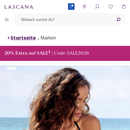
PAYBACK
Startseite
Marken
1
20% Extra auf SALE
| Code: SALE2026