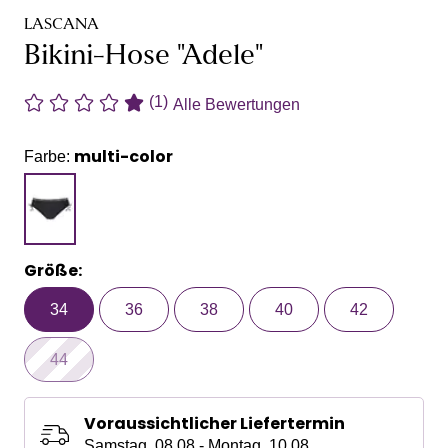
LASCANA
Bikini-Hose "Adele"
(1)
Alle Bewertungen
multi-color
Farbe:
Größe:
34
36
38
40
42
44
Voraussichtlicher Liefertermin
Samstag, 08.08 - Montag, 10.08