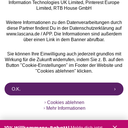
Information Technologies UK Limited, Pinterest Europe
Alle Preise inkl. MwSt., zzgl.
Versandkosten
Limited, RTB House GmbH
** Bonität vorausgesetzt, berechtigt zur Bonitätsprüfung
Weitere Informationen zu den Datenverarbeitungen durch
diese Partner findest Du in der Datenschutzerklärung auf
www.lascana.de / APP. Die Informationen sind außerdem
über einen Link in dem Banner abrufbar.
Sie können Ihre Einwilligung auch jederzeit grundlos mit
Wirkung für die Zukunft widerrufen, indem Sie z. B. auf den
Button "Cookie-Einstellungen" im Footer der Website und
"Cookies ablehnen" klicken.
O.K.
Cookies ablehnen
Mehr Informationen
10% Willkommens-Rabatt!
Melde dich jetzt