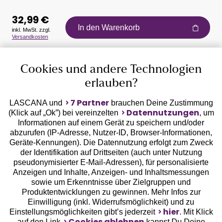
32,99 €
In den Warenkorb
inkl. MwSt. zzgl.
Versandkosten
Auszeichnungen
Cookies und andere Technologien
erlauben?
7 Partner
LASCANA und
brauchen Deine Zustimmung
Datennutzungen
(Klick auf „Ok”) bei vereinzelten
, um
Informationen auf einem Gerät zu speichern und/oder
Geprüfte Sicherheit
abzurufen (IP-Adresse, Nutzer-ID, Browser-Informationen,
Geräte-Kennungen). Die Datennutzung erfolgt zum Zweck
der Identifikation auf Drittseiten (auch unter Nutzung
pseudonymisierter E-Mail-Adressen), für personalisierte
Anzeigen und Inhalte, Anzeigen- und Inhaltsmessungen
sowie um Erkenntnisse über Zielgruppen und
Unsere Apps
Produktentwicklungen zu gewinnen. Mehr Infos zur
Einwilligung (inkl. Widerrufsmöglichkeit) und zu
hier
Einstellungsmöglichkeiten gibt’s jederzeit
. Mit Klick
Cookies ablehnen
auf den Link
kannst Du Deine