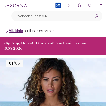
PAYBACK
Bikini-Unterteile
Mixkinis
1
Slip, Slip, Hurra!: 3 für 2 auf Höschen
| bis zum
16.08.2026
/05
01