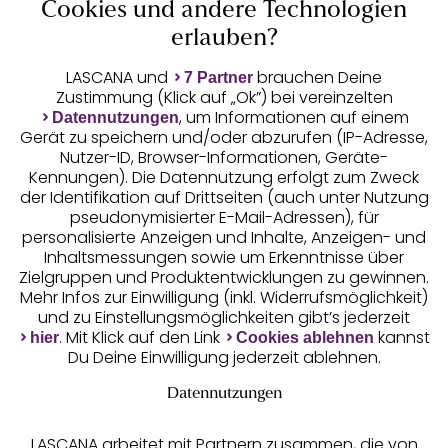
Cookies und andere Technologien
Auszeichnungen
erlauben?
LASCANA und
brauchen Deine
7 Partner
Zustimmung (Klick auf „Ok”) bei vereinzelten
, um Informationen auf einem
Datennutzungen
Gerät zu speichern und/oder abzurufen (IP-Adresse,
Nutzer-ID, Browser-Informationen, Geräte-
Kennungen). Die Datennutzung erfolgt zum Zweck
der Identifikation auf Drittseiten (auch unter Nutzung
pseudonymisierter E-Mail-Adressen), für
Geprüfte Sicherheit
personalisierte Anzeigen und Inhalte, Anzeigen- und
Inhaltsmessungen sowie um Erkenntnisse über
Zielgruppen und Produktentwicklungen zu gewinnen.
Mehr Infos zur Einwilligung (inkl. Widerrufsmöglichkeit)
und zu Einstellungsmöglichkeiten gibt’s jederzeit
Unsere Apps
. Mit Klick auf den Link
kannst
hier
Cookies ablehnen
Du Deine Einwilligung jederzeit ablehnen.
Datennutzungen
LASCANA arbeitet mit Partnern zusammen, die von