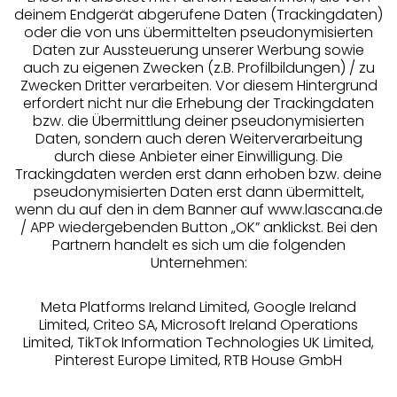
deinem Endgerät abgerufene Daten (Trackingdaten)
oder die von uns übermittelten pseudonymisierten
Daten zur Aussteuerung unserer Werbung sowie
auch zu eigenen Zwecken (z.B. Profilbildungen) / zu
Zwecken Dritter verarbeiten. Vor diesem Hintergrund
erfordert nicht nur die Erhebung der Trackingdaten
Services
bzw. die Übermittlung deiner pseudonymisierten
Daten, sondern auch deren Weiterverarbeitung
durch diese Anbieter einer Einwilligung. Die
Beratung
Trackingdaten werden erst dann erhoben bzw. deine
pseudonymisierten Daten erst dann übermittelt,
Über uns
wenn du auf den in dem Banner auf www.lascana.de
/ APP wiedergebenden Button „OK” anklickst. Bei den
Partnern handelt es sich um die folgenden
Rechtliches
Unternehmen:
Meta Platforms Ireland Limited, Google Ireland
Limited, Criteo SA, Microsoft Ireland Operations
Limited, TikTok Information Technologies UK Limited,
Pinterest Europe Limited, RTB House GmbH
Alle Preise inkl. MwSt., zzgl.
Versandkosten
** Bonität vorausgesetzt, berechtigt zur Bonitätsprüfung