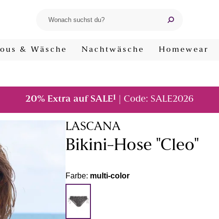
ous & Wäsche
Nachtwäsche
Homewear
1
20% Extra auf SALE
| Code: SALE2026
LASCANA
Bikini-Hose "Cleo"
Farbe:
multi-color