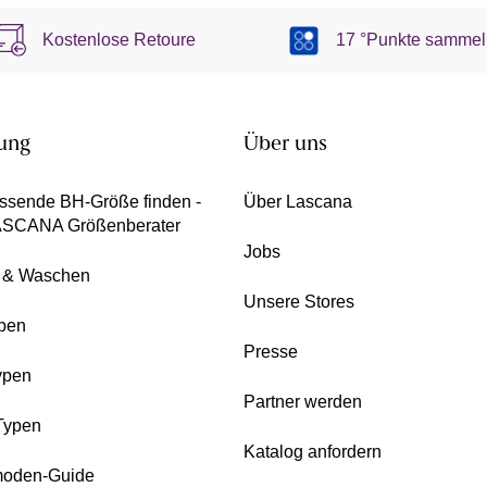
Kostenlose Retoure
17 °Punkte sammel
ung
Über uns
ssende BH-Größe finden -
Über Lascana
ASCANA Größenberater
Jobs
e & Waschen
Unsere Stores
pen
Presse
ypen
Partner werden
Typen
Katalog anfordern
oden-Guide