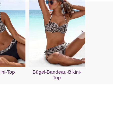
Push-Up
ini-Top
Bügel-Bandeau-Bikini-
Top