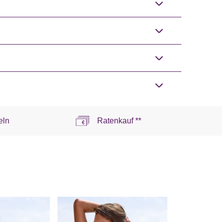
eln
Ratenkauf **