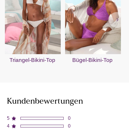
Triangel-Bikini-Top
Bügel-Bikini-Top
B
Kundenbewertungen
5
0
4
0