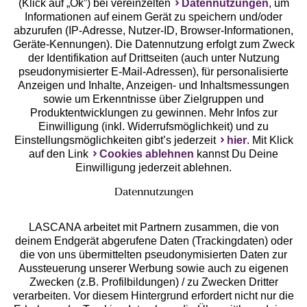
(Klick auf „Ok”) bei vereinzelten
Datennutzungen
, um
Geprüfte Sicherheit
Informationen auf einem Gerät zu speichern und/oder
abzurufen (IP-Adresse, Nutzer-ID, Browser-Informationen,
Geräte-Kennungen). Die Datennutzung erfolgt zum Zweck
der Identifikation auf Drittseiten (auch unter Nutzung
pseudonymisierter E-Mail-Adressen), für personalisierte
Anzeigen und Inhalte, Anzeigen- und Inhaltsmessungen
Unsere Apps
sowie um Erkenntnisse über Zielgruppen und
Produktentwicklungen zu gewinnen. Mehr Infos zur
Einwilligung (inkl. Widerrufsmöglichkeit) und zu
Einstellungsmöglichkeiten gibt’s jederzeit
hier
. Mit Klick
auf den Link
Cookies ablehnen
kannst Du Deine
Einwilligung jederzeit ablehnen.
Datennutzungen
LASCANA arbeitet mit Partnern zusammen, die von
deinem Endgerät abgerufene Daten (Trackingdaten) oder
die von uns übermittelten pseudonymisierten Daten zur
Services
Aussteuerung unserer Werbung sowie auch zu eigenen
Zwecken (z.B. Profilbildungen) / zu Zwecken Dritter
Beratung
verarbeiten. Vor diesem Hintergrund erfordert nicht nur die