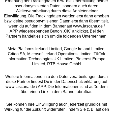
Erhebung der Trackingdaten bzw. die Übermittlung deiner
pseudonymisierten Daten, sondern auch deren
Über uns
Weiterverarbeitung durch diese Anbieter einer
Einwilligung. Die Trackingdaten werden erst dann erhoben
bzw. deine pseudonymisierten Daten erst dann übermittelt,
Rechtliches
wenn du auf den in dem Banner auf www.lascana.de /
APP wiedergebenden Button „OK” anklickst. Bei den
Partnern handelt es sich um die folgenden Unternehmen:
Meta Platforms Ireland Limited, Google Ireland Limited,
Criteo SA, Microsoft Ireland Operations Limited, TikTok
Alle Preise inkl. MwSt., zzgl.
Versandkosten
Information Technologies UK Limited, Pinterest Europe
** Bonität vorausgesetzt, berechtigt zur Bonitätsprüfung
Limited, RTB House GmbH
Weitere Informationen zu den Datenverarbeitungen durch
diese Partner findest Du in der Datenschutzerklärung auf
www.lascana.de / APP. Die Informationen sind außerdem
über einen Link in dem Banner abrufbar.
Sie können Ihre Einwilligung auch jederzeit grundlos mit
Wirkung für die Zukunft widerrufen, indem Sie z. B. auf den