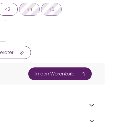
42
44
46
erater
In den Warenkorb