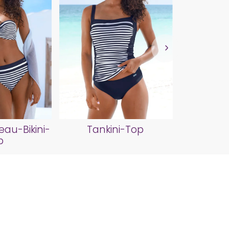
Bad
au-Bikini-
Tankini-Top
p