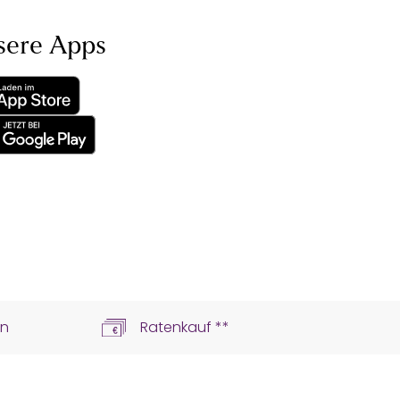
sere Apps
ln
Ratenkauf **