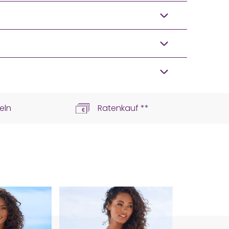
eln
Ratenkauf **