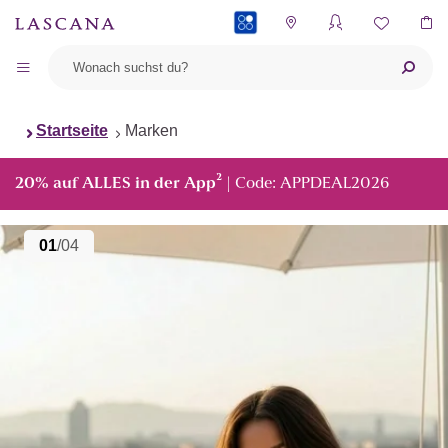
PAYBACK
Startseite
Marken
²
20% auf ALLES in der App
| Code: APPDEAL2026
01
/04