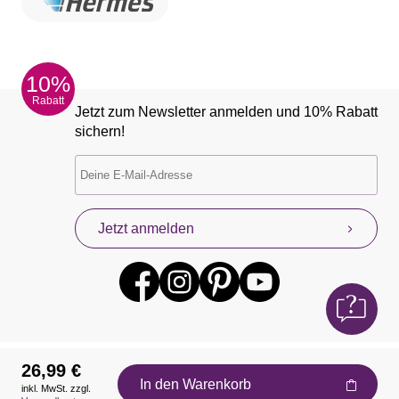
10%
Rabatt
Jetzt zum Newsletter anmelden und 10% Rabatt
sichern!
Jetzt anmelden
26,99 €
In den Warenkorb
inkl. MwSt. zzgl.
Auszeichnungen