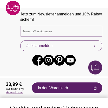
10%
Rabatt
Jetzt zum Newsletter anmelden und 10% Rabatt
sichern!
Jetzt anmelden
33,99 €
In den Warenkorb
inkl. MwSt. zzgl.
Auszeichnungen
Versandkosten