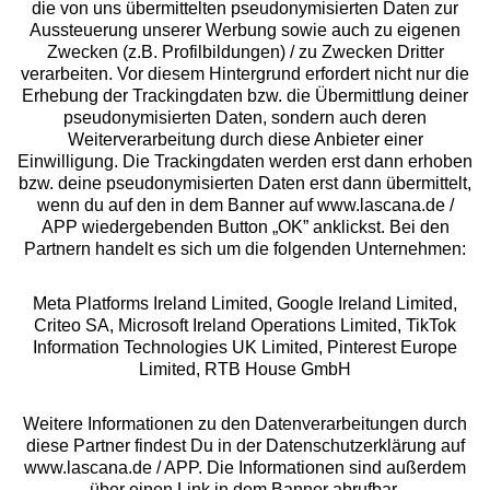
die von uns übermittelten pseudonymisierten Daten zur
Services
Aussteuerung unserer Werbung sowie auch zu eigenen
Zwecken (z.B. Profilbildungen) / zu Zwecken Dritter
Beratung
verarbeiten. Vor diesem Hintergrund erfordert nicht nur die
Erhebung der Trackingdaten bzw. die Übermittlung deiner
pseudonymisierten Daten, sondern auch deren
Über uns
Weiterverarbeitung durch diese Anbieter einer
Einwilligung. Die Trackingdaten werden erst dann erhoben
bzw. deine pseudonymisierten Daten erst dann übermittelt,
Rechtliches
wenn du auf den in dem Banner auf www.lascana.de /
APP wiedergebenden Button „OK” anklickst. Bei den
Partnern handelt es sich um die folgenden Unternehmen:
Meta Platforms Ireland Limited, Google Ireland Limited,
Criteo SA, Microsoft Ireland Operations Limited, TikTok
Alle Preise inkl. MwSt., zzgl.
Versandkosten
Information Technologies UK Limited, Pinterest Europe
** Bonität vorausgesetzt, berechtigt zur Bonitätsprüfung
Limited, RTB House GmbH
Weitere Informationen zu den Datenverarbeitungen durch
diese Partner findest Du in der Datenschutzerklärung auf
www.lascana.de / APP. Die Informationen sind außerdem
über einen Link in dem Banner abrufbar.