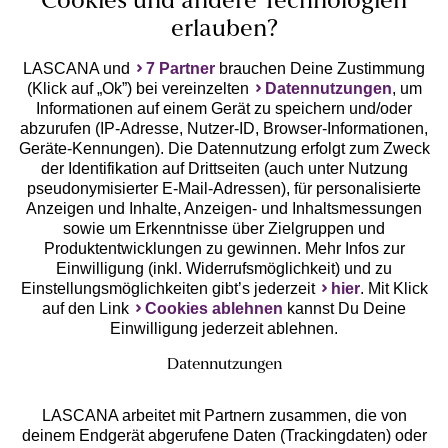
Cookies und andere Technologien
erlauben?
LASCANA und
7 Partner
brauchen Deine Zustimmung
(Klick auf „Ok”) bei vereinzelten
Datennutzungen
, um
Geprüfte Sicherheit
Informationen auf einem Gerät zu speichern und/oder
abzurufen (IP-Adresse, Nutzer-ID, Browser-Informationen,
Geräte-Kennungen). Die Datennutzung erfolgt zum Zweck
der Identifikation auf Drittseiten (auch unter Nutzung
pseudonymisierter E-Mail-Adressen), für personalisierte
Anzeigen und Inhalte, Anzeigen- und Inhaltsmessungen
Unsere Apps
sowie um Erkenntnisse über Zielgruppen und
Produktentwicklungen zu gewinnen. Mehr Infos zur
Einwilligung (inkl. Widerrufsmöglichkeit) und zu
Einstellungsmöglichkeiten gibt’s jederzeit
hier
. Mit Klick
auf den Link
Cookies ablehnen
kannst Du Deine
Einwilligung jederzeit ablehnen.
Datennutzungen
LASCANA arbeitet mit Partnern zusammen, die von
deinem Endgerät abgerufene Daten (Trackingdaten) oder