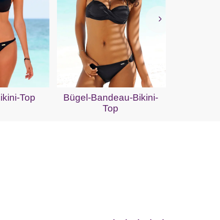
Triange
kini-Top
Bügel-Bandeau-Bikini-
Top