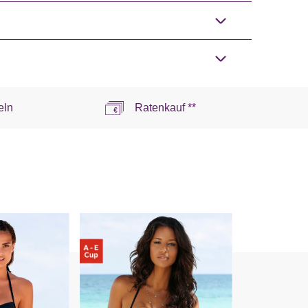
eln
Ratenkauf **