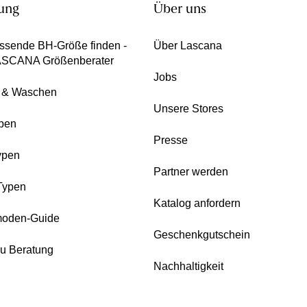
ung
Über uns
ssende BH-Größe finden -
Über Lascana
ASCANA Größenberater
Jobs
e & Waschen
Unsere Stores
pen
Presse
ypen
Partner werden
Typen
Katalog anfordern
oden-Guide
Geschenkgutschein
zu Beratung
Nachhaltigkeit