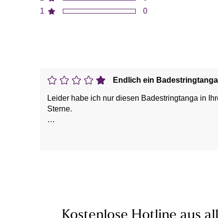
1
0
Endlich ein Badestringtanga
Leider habe ich nur diesen Badestringtanga in Ih
Sterne.
Vorteile: ideal zum Sonnenbaden, passt perfekt
Nachteile: dieser Art, leider das einzige Produkt
Kostenlose Hotline aus al