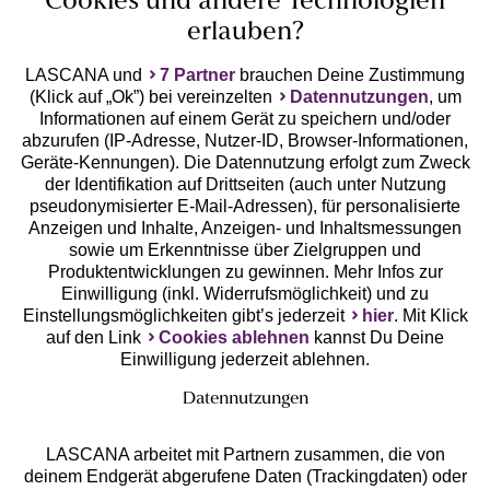
Cookies und andere Technologien
erlauben?
LASCANA und
7 Partner
brauchen Deine Zustimmung
(Klick auf „Ok”) bei vereinzelten
Datennutzungen
, um
Geprüfte Sicherheit
Informationen auf einem Gerät zu speichern und/oder
abzurufen (IP-Adresse, Nutzer-ID, Browser-Informationen,
Geräte-Kennungen). Die Datennutzung erfolgt zum Zweck
der Identifikation auf Drittseiten (auch unter Nutzung
pseudonymisierter E-Mail-Adressen), für personalisierte
Anzeigen und Inhalte, Anzeigen- und Inhaltsmessungen
Unsere Apps
sowie um Erkenntnisse über Zielgruppen und
Produktentwicklungen zu gewinnen. Mehr Infos zur
Einwilligung (inkl. Widerrufsmöglichkeit) und zu
Einstellungsmöglichkeiten gibt’s jederzeit
hier
. Mit Klick
auf den Link
Cookies ablehnen
kannst Du Deine
Einwilligung jederzeit ablehnen.
Datennutzungen
LASCANA arbeitet mit Partnern zusammen, die von
deinem Endgerät abgerufene Daten (Trackingdaten) oder