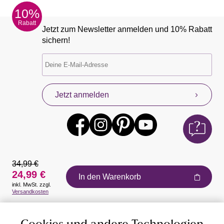
10%
Rabatt
Jetzt zum Newsletter anmelden und 10% Rabatt
sichern!
Jetzt anmelden
34,99 €
24,99 €
In den Warenkorb
inkl. MwSt. zzgl.
Auszeichnungen
Versandkosten