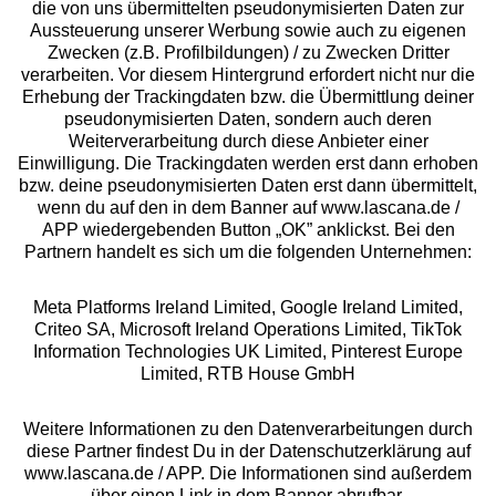
die von uns übermittelten pseudonymisierten Daten zur
Services
Aussteuerung unserer Werbung sowie auch zu eigenen
Zwecken (z.B. Profilbildungen) / zu Zwecken Dritter
Beratung
verarbeiten. Vor diesem Hintergrund erfordert nicht nur die
Erhebung der Trackingdaten bzw. die Übermittlung deiner
pseudonymisierten Daten, sondern auch deren
Über uns
Weiterverarbeitung durch diese Anbieter einer
Einwilligung. Die Trackingdaten werden erst dann erhoben
bzw. deine pseudonymisierten Daten erst dann übermittelt,
Rechtliches
wenn du auf den in dem Banner auf www.lascana.de /
APP wiedergebenden Button „OK” anklickst. Bei den
Partnern handelt es sich um die folgenden Unternehmen:
Meta Platforms Ireland Limited, Google Ireland Limited,
Criteo SA, Microsoft Ireland Operations Limited, TikTok
Alle Preise inkl. MwSt., zzgl.
Versandkosten
Information Technologies UK Limited, Pinterest Europe
** Bonität vorausgesetzt, berechtigt zur Bonitätsprüfung
Limited, RTB House GmbH
Weitere Informationen zu den Datenverarbeitungen durch
diese Partner findest Du in der Datenschutzerklärung auf
www.lascana.de / APP. Die Informationen sind außerdem
über einen Link in dem Banner abrufbar.