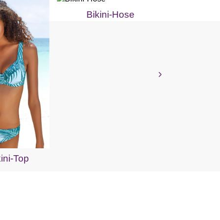
Bikini-Hose
Highwais
ini-Top