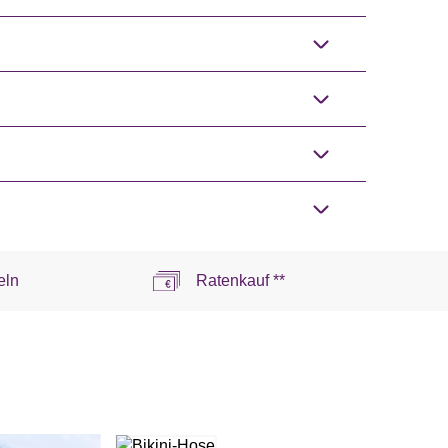
eln
Ratenkauf **