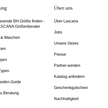
ung
Über uns
ssende BH-Größe finden -
Über Lascana
ASCANA Größenberater
Jobs
e & Waschen
Unsere Stores
pen
Presse
ypen
Partner werden
Typen
Katalog anfordern
oden-Guide
Geschenkgutschein
zu Beratung
Nachhaltigkeit