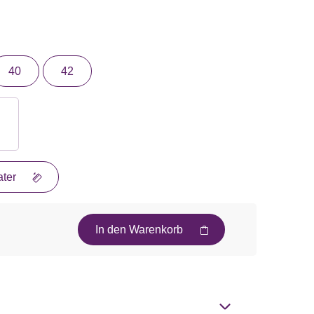
40
42
ter
In den Warenkorb