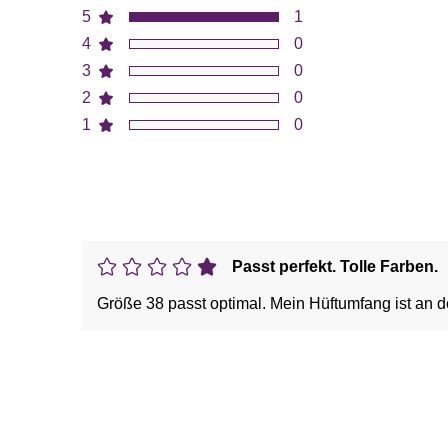
5
1
4
0
3
0
2
0
1
0
Passt perfekt. Tolle Farben.
Größe 38 passt optimal. Mein Hüftumfang ist an 