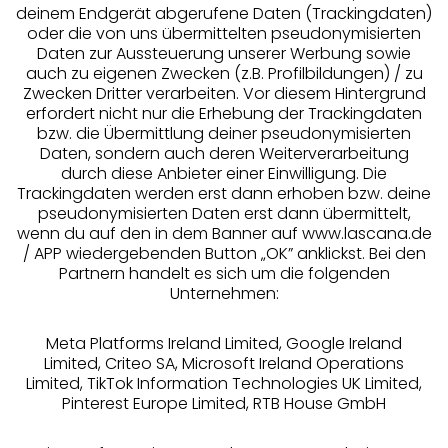
deinem Endgerät abgerufene Daten (Trackingdaten)
oder die von uns übermittelten pseudonymisierten
Daten zur Aussteuerung unserer Werbung sowie
auch zu eigenen Zwecken (z.B. Profilbildungen) / zu
Zwecken Dritter verarbeiten. Vor diesem Hintergrund
erfordert nicht nur die Erhebung der Trackingdaten
Services
bzw. die Übermittlung deiner pseudonymisierten
Daten, sondern auch deren Weiterverarbeitung
durch diese Anbieter einer Einwilligung. Die
Beratung
Trackingdaten werden erst dann erhoben bzw. deine
pseudonymisierten Daten erst dann übermittelt,
Über uns
wenn du auf den in dem Banner auf www.lascana.de
/ APP wiedergebenden Button „OK” anklickst. Bei den
Partnern handelt es sich um die folgenden
Rechtliches
Unternehmen:
Meta Platforms Ireland Limited, Google Ireland
Limited, Criteo SA, Microsoft Ireland Operations
Limited, TikTok Information Technologies UK Limited,
Pinterest Europe Limited, RTB House GmbH
Alle Preise inkl. MwSt., zzgl.
Versandkosten
** Bonität vorausgesetzt, berechtigt zur Bonitätsprüfung