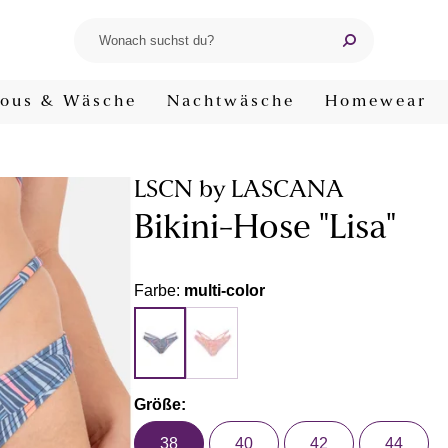
ous & Wäsche
Nachtwäsche
Homewear
LSCN by LASCANA
Bikini-Hose "Lisa"
Farbe:
multi-color
Größe:
38
40
42
44