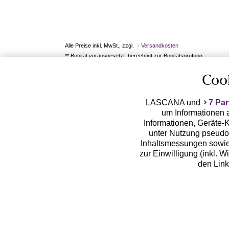
Alle Preise inkl. MwSt., zzgl.
Versandkosten
** Bonität vorausgesetzt, berechtigt zur Bonitätsprüfung
Coo
LASCANA und
7 Par
um Informationen a
Informationen, Geräte-K
unter Nutzung pseudon
Inhaltsmessungen sowie
zur Einwilligung (inkl. W
den Lin
LASCANA arbeitet mit Pa
von uns übermittelte