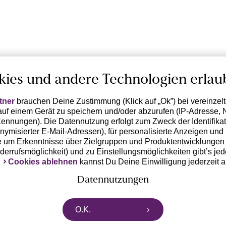
kies und andere Technologien erlau
tner
brauchen Deine Zustimmung (Klick auf „Ok”) bei vereinzel
uf einem Gerät zu speichern und/oder abzurufen (IP-Adresse, 
ennungen). Die Datennutzung erfolgt zum Zweck der Identifikati
ymisierter E-Mail-Adressen), für personalisierte Anzeigen und 
 um Erkenntnisse über Zielgruppen und Produktentwicklungen 
iderrufsmöglichkeit) und zu Einstellungsmöglichkeiten gibt’s jed
k
Cookies ablehnen
kannst Du Deine Einwilligung jederzeit 
Datennutzungen
rtnern zusammen, die von deinem Endgerät abgerufene Daten 
O.K.
n pseudonymisierten Daten zur Aussteuerung unserer Werbung 