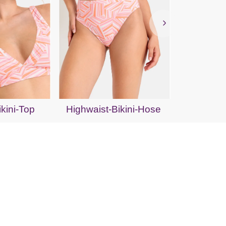
Bandeau
ikini-Top
Highwaist-Bikini-Hose