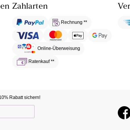
len
Zahlarten
Ver
Rechnung **
Online-Überweisung
Ratenkauf **
10% Rabatt sichern!