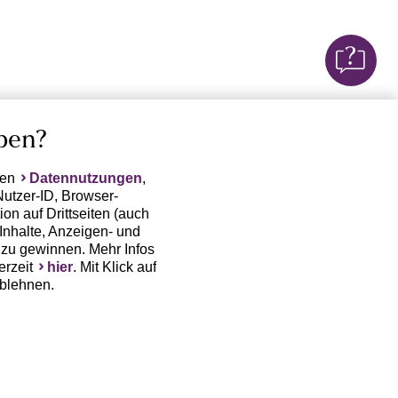
ben?
ten
Datennutzungen
,
Nutzer-ID, Browser-
on auf Drittseiten (auch
Inhalte, Anzeigen- und
zu gewinnen. Mehr Infos
erzeit
hier
. Mit Klick auf
ablehnen.
(Trackingdaten) oder die
sowie auch zu eigenen