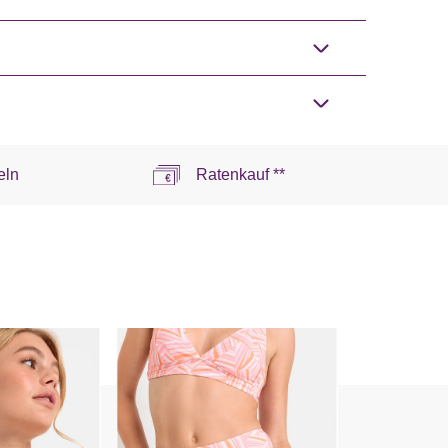
eln
Ratenkauf **