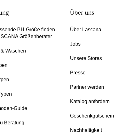
ung
Über uns
ssende BH-Größe finden -
Über Lascana
ASCANA Größenberater
Jobs
e & Waschen
Unsere Stores
pen
Presse
ypen
Partner werden
Typen
Katalog anfordern
oden-Guide
Geschenkgutschein
zu Beratung
Nachhaltigkeit