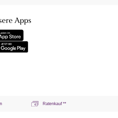
sere Apps
n
Ratenkauf **