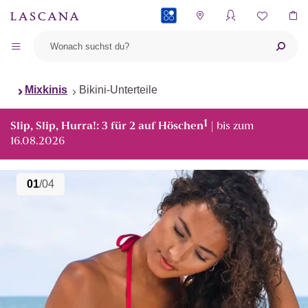
PAYBACK
Mixkinis
Bikini-Unterteile
1
Slip, Slip, Hurra!: 3 für 2 auf Höschen
| bis zum
16.08.2026
01
/04