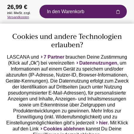
26,99 €
In den Warenkorb
inkl. MwSt. zzgl.
Auszeichnungen
Versandkosten
Cookies und andere Technologien
erlauben?
LASCANA und
7 Partner
brauchen Deine Zustimmung
(Klick auf „Ok”) bei vereinzelten
Datennutzungen
, um
Geprüfte Sicherheit
Informationen auf einem Gerät zu speichern und/oder
abzurufen (IP-Adresse, Nutzer-ID, Browser-Informationen,
Geräte-Kennungen). Die Datennutzung erfolgt zum Zweck
der Identifikation auf Drittseiten (auch unter Nutzung
pseudonymisierter E-Mail-Adressen), für personalisierte
Anzeigen und Inhalte, Anzeigen- und Inhaltsmessungen
Unsere Apps
sowie um Erkenntnisse über Zielgruppen und
Produktentwicklungen zu gewinnen. Mehr Infos zur
Einwilligung (inkl. Widerrufsmöglichkeit) und zu
Einstellungsmöglichkeiten gibt’s jederzeit
hier
. Mit Klick
auf den Link
Cookies ablehnen
kannst Du Deine