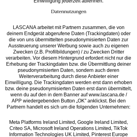
Einwilligung jederzeit ablehnen.
Datennutzungen
LASCANA arbeitet mit Partnern zusammen, die von
deinem Endgerät abgerufene Daten (Trackingdaten) oder
die von uns übermittelten pseudonymisierten Daten zur
Services
Aussteuerung unserer Werbung sowie auch zu eigenen
Zwecken (z.B. Profilbildungen) / zu Zwecken Dritter
Beratung
verarbeiten. Vor diesem Hintergrund erfordert nicht nur die
Erhebung der Trackingdaten bzw. die Übermittlung deiner
pseudonymisierten Daten, sondern auch deren
Über uns
Weiterverarbeitung durch diese Anbieter einer
Einwilligung. Die Trackingdaten werden erst dann erhoben
bzw. deine pseudonymisierten Daten erst dann übermittelt,
Rechtliches
wenn du auf den in dem Banner auf www.lascana.de /
APP wiedergebenden Button „OK” anklickst. Bei den
Partnern handelt es sich um die folgenden Unternehmen:
Meta Platforms Ireland Limited, Google Ireland Limited,
Criteo SA, Microsoft Ireland Operations Limited, TikTok
Alle Preise inkl. MwSt., zzgl.
Versandkosten
Information Technologies UK Limited, Pinterest Europe
** Bonität vorausgesetzt, berechtigt zur Bonitätsprüfung