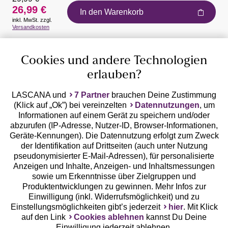
26,99 €
In den Warenkorb
inkl. MwSt. zzgl.
Auszeichnungen
Versandkosten
Cookies und andere Technologien
erlauben?
LASCANA und
7 Partner
brauchen Deine Zustimmung
(Klick auf „Ok”) bei vereinzelten
Datennutzungen
, um
Geprüfte Sicherheit
Informationen auf einem Gerät zu speichern und/oder
abzurufen (IP-Adresse, Nutzer-ID, Browser-Informationen,
Geräte-Kennungen). Die Datennutzung erfolgt zum Zweck
der Identifikation auf Drittseiten (auch unter Nutzung
pseudonymisierter E-Mail-Adressen), für personalisierte
Anzeigen und Inhalte, Anzeigen- und Inhaltsmessungen
Unsere Apps
sowie um Erkenntnisse über Zielgruppen und
Produktentwicklungen zu gewinnen. Mehr Infos zur
Einwilligung (inkl. Widerrufsmöglichkeit) und zu
Einstellungsmöglichkeiten gibt’s jederzeit
hier
. Mit Klick
auf den Link
Cookies ablehnen
kannst Du Deine
Einwilligung jederzeit ablehnen.