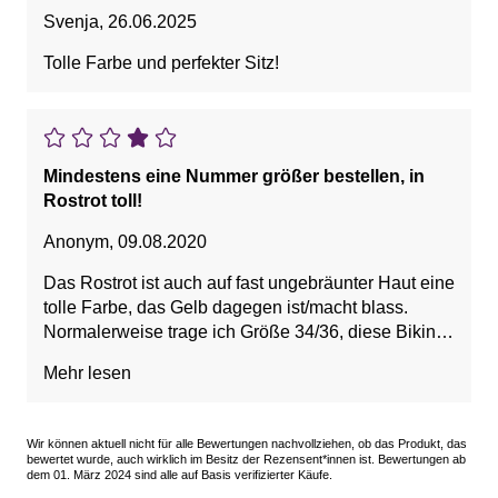
Svenja
,
26.06.2025
Tolle Farbe und perfekter Sitz!
Mindestens eine Nummer größer bestellen, in
Rostrot toll!
Anonym
,
09.08.2020
Das Rostrot ist auch auf fast ungebräunter Haut eine
tolle Farbe, das Gelb dagegen ist/macht blass.
Normalerweise trage ich Größe 34/36, diese Bikini-
Hose musste ich allerdings in Gr. 38 nehmen. Also
Mehr lesen
am besten 2-3 verschiedene Größen ausprobieren,
beim extra zu bestellenden Oberteil ebenso!
Wir können aktuell nicht für alle Bewertungen nachvollziehen, ob das Produkt, das
bewertet wurde, auch wirklich im Besitz der Rezensent*innen ist. Bewertungen ab
dem 01. März 2024 sind alle auf Basis verifizierter Käufe.