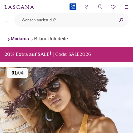
PAYBACK
Mixkinis
Bikini-Unterteile
1
20% Extra auf SALE
| Code: SALE2026
01
/04