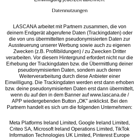
Datennutzungen
LASCANA arbeitet mit Partnern zusammen, die von
deinem Endgerät abgerufene Daten (Trackingdaten) oder
die von uns übermittelten pseudonymisierten Daten zur
Services
Aussteuerung unserer Werbung sowie auch zu eigenen
Zwecken (z.B. Profilbildungen) / zu Zwecken Dritter
Beratung
verarbeiten. Vor diesem Hintergrund erfordert nicht nur die
Erhebung der Trackingdaten bzw. die Übermittlung deiner
pseudonymisierten Daten, sondern auch deren
Über uns
Weiterverarbeitung durch diese Anbieter einer
Einwilligung. Die Trackingdaten werden erst dann erhoben
bzw. deine pseudonymisierten Daten erst dann übermittelt,
Rechtliches
wenn du auf den in dem Banner auf www.lascana.de /
APP wiedergebenden Button „OK” anklickst. Bei den
Partnern handelt es sich um die folgenden Unternehmen:
Meta Platforms Ireland Limited, Google Ireland Limited,
Criteo SA, Microsoft Ireland Operations Limited, TikTok
Alle Preise inkl. MwSt., zzgl.
Versandkosten
Information Technologies UK Limited, Pinterest Europe
** Bonität vorausgesetzt, berechtigt zur Bonitätsprüfung