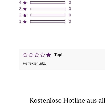
4
0
3
0
2
0
1
0
Top!
Perfekter Sitz.
Kostenlose Hotline aus al