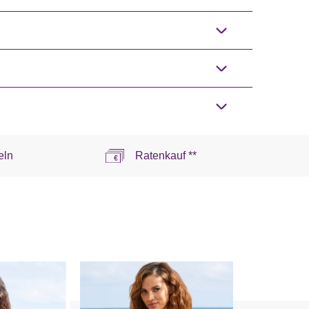
eln
Ratenkauf **