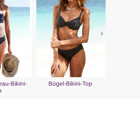
Push-Up
au-Bikini-
Bügel-Bikini-Top
p