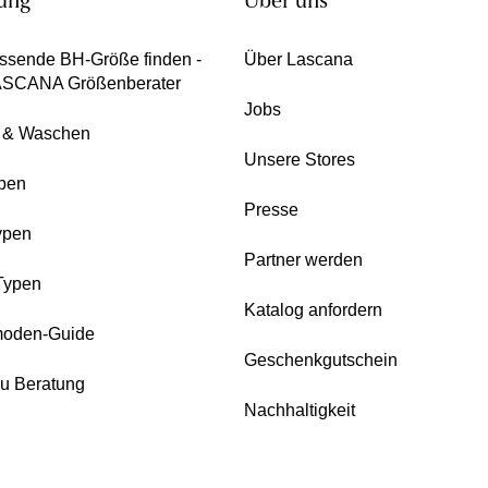
ung
Über uns
ssende BH-Größe finden -
Über Lascana
ASCANA Größenberater
Jobs
e & Waschen
Unsere Stores
pen
Presse
ypen
Partner werden
Typen
Katalog anfordern
oden-Guide
Geschenkgutschein
zu Beratung
Nachhaltigkeit