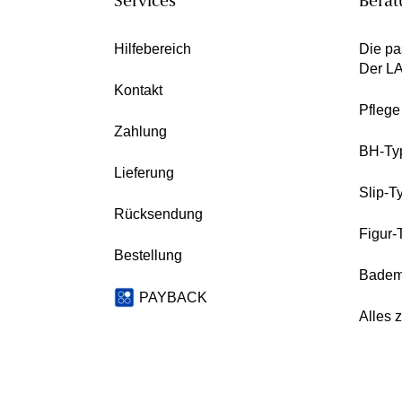
Services
Berat
Hilfebereich
Die pa
Der L
Kontakt
Pfleg
Zahlung
BH-Ty
Lieferung
Slip-T
Rücksendung
Figur-
Bestellung
Badem
PAYBACK
Alles 