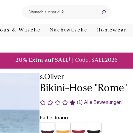
ous & Wäsche
Nachtwäsche
Homewear
1
20% Extra auf SALE
| Code: SALE2026
s.Oliver
Bikini-Hose "Rome"
(1)
Alle Bewertungen
Farbe:
braun