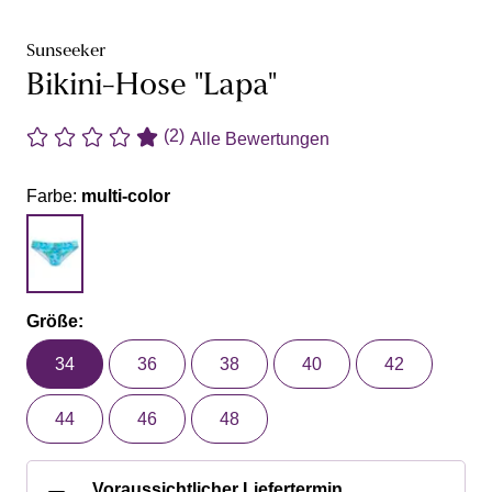
Sunseeker
Bikini-Hose "Lapa"
(2)
Alle Bewertungen
Farbe:
multi-color
Größe:
34
36
38
40
42
44
46
48
Voraussichtlicher Liefertermin