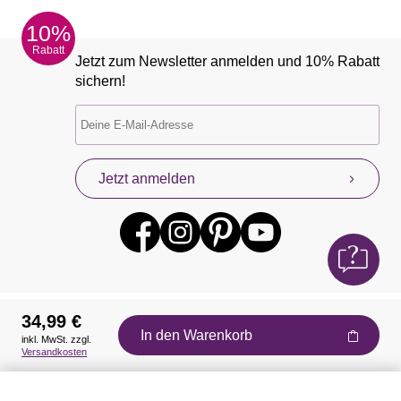
10%
Rabatt
Jetzt zum Newsletter anmelden und 10% Rabatt
sichern!
Jetzt anmelden
34,99 €
In den Warenkorb
inkl. MwSt. zzgl.
Auszeichnungen
Versandkosten