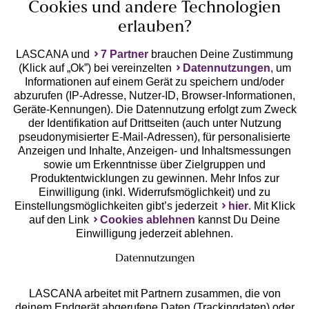
Cookies und andere Technologien
erlauben?
LASCANA und
7 Partner
brauchen Deine Zustimmung
(Klick auf „Ok”) bei vereinzelten
Datennutzungen
, um
Geprüfte Sicherheit
Informationen auf einem Gerät zu speichern und/oder
abzurufen (IP-Adresse, Nutzer-ID, Browser-Informationen,
Geräte-Kennungen). Die Datennutzung erfolgt zum Zweck
der Identifikation auf Drittseiten (auch unter Nutzung
pseudonymisierter E-Mail-Adressen), für personalisierte
Anzeigen und Inhalte, Anzeigen- und Inhaltsmessungen
Unsere Apps
sowie um Erkenntnisse über Zielgruppen und
Produktentwicklungen zu gewinnen. Mehr Infos zur
Einwilligung (inkl. Widerrufsmöglichkeit) und zu
Einstellungsmöglichkeiten gibt’s jederzeit
hier
. Mit Klick
auf den Link
Cookies ablehnen
kannst Du Deine
Einwilligung jederzeit ablehnen.
Datennutzungen
LASCANA arbeitet mit Partnern zusammen, die von
deinem Endgerät abgerufene Daten (Trackingdaten) oder