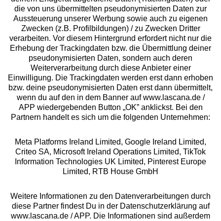
die von uns übermittelten pseudonymisierten Daten zur
Services
Aussteuerung unserer Werbung sowie auch zu eigenen
Zwecken (z.B. Profilbildungen) / zu Zwecken Dritter
Beratung
verarbeiten. Vor diesem Hintergrund erfordert nicht nur die
Erhebung der Trackingdaten bzw. die Übermittlung deiner
pseudonymisierten Daten, sondern auch deren
Über uns
Weiterverarbeitung durch diese Anbieter einer
Einwilligung. Die Trackingdaten werden erst dann erhoben
bzw. deine pseudonymisierten Daten erst dann übermittelt,
Rechtliches
wenn du auf den in dem Banner auf www.lascana.de /
APP wiedergebenden Button „OK” anklickst. Bei den
Partnern handelt es sich um die folgenden Unternehmen:
Meta Platforms Ireland Limited, Google Ireland Limited,
Criteo SA, Microsoft Ireland Operations Limited, TikTok
Alle Preise inkl. MwSt., zzgl.
Versandkosten
Information Technologies UK Limited, Pinterest Europe
** Bonität vorausgesetzt, berechtigt zur Bonitätsprüfung
Limited, RTB House GmbH
Weitere Informationen zu den Datenverarbeitungen durch
diese Partner findest Du in der Datenschutzerklärung auf
www.lascana.de / APP. Die Informationen sind außerdem