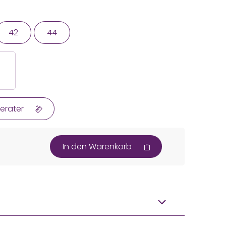
42
44
erater
In den Warenkorb