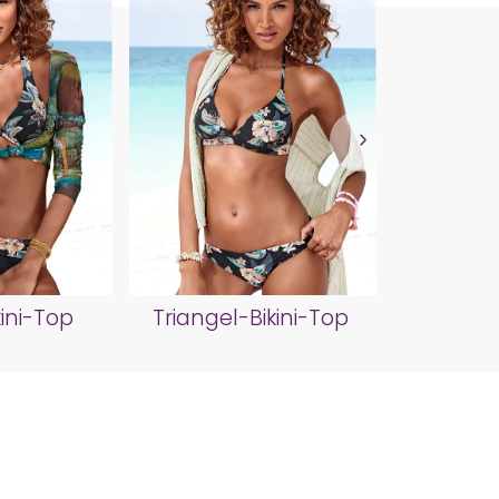
Push-Up
ini-Top
Triangel-Bikini-Top