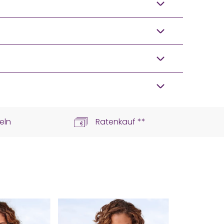
eln
Ratenkauf **