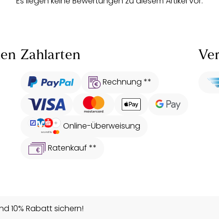
Es liegen keine Bewertungen zu diesem Artikel vor.
len
Zahlarten
Ver
Rechnung **
Online-Überweisung
Ratenkauf **
d 10% Rabatt sichern!