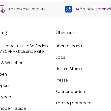
Kostenlose Retoure
14 °Punkte samme
ung
Über uns
assende BH-Größe finden
Über Lascana
 LASCANA Größenberater
Jobs
e & Waschen
Unsere Stores
pen
Presse
Typen
Partner werden
-Typen
Katalog anfordern
moden-Guide