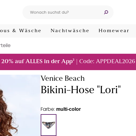
ous & Wäsche
Nachtwäsche
Homewear
rteile
²
20% auf ALLES in der App
| Code: APPDEAL2026
Venice Beach
Bikini-Hose "Lori"
Farbe:
multi-color