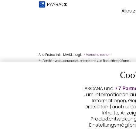
PAYBACK
Alles 
Alle Preise inkl. MwSt., zzgl.
Versandkosten
** Bonität vorausgesetzt, berechtigt zur Bonitätsprüfung
Coo
LASCANA und
7 Partn
, um Informationen au
Informationen, Ge
Drittseiten (auch unt
Inhalte, Anze
Produktentwicklunge
Einstellungsmöglichk