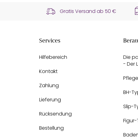
Gratis Versand ab
50 €
Services
Berat
Hilfebereich
Die p
- Der
Kontakt
Pfleg
Zahlung
BH-Ty
Lieferung
Slip-
Rücksendung
Figur
Bestellung
Bade