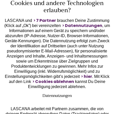
Cookies und andere Technologien
erlauben?
7 Partner
LASCANA und
brauchen Deine Zustimmung
Datennutzungen
(Klick auf „Ok”) bei vereinzelten
, um
Informationen auf einem Gerät zu speichern und/oder
Geprüfte Sicherheit
abzurufen (IP-Adresse, Nutzer-ID, Browser-Informationen,
Geräte-Kennungen). Die Datennutzung erfolgt zum Zweck
der Identifikation auf Drittseiten (auch unter Nutzung
pseudonymisierter E-Mail-Adressen), für personalisierte
Anzeigen und Inhalte, Anzeigen- und Inhaltsmessungen
sowie um Erkenntnisse über Zielgruppen und
Unsere Apps
Produktentwicklungen zu gewinnen. Mehr Infos zur
Einwilligung (inkl. Widerrufsmöglichkeit) und zu
hier
Einstellungsmöglichkeiten gibt’s jederzeit
. Mit Klick
Cookies ablehnen
auf den Link
kannst Du Deine
Einwilligung jederzeit ablehnen.
Datennutzungen
LASCANA arbeitet mit Partnern zusammen, die von
deinem Endgerät abgerufene Daten (Trackingdaten) oder