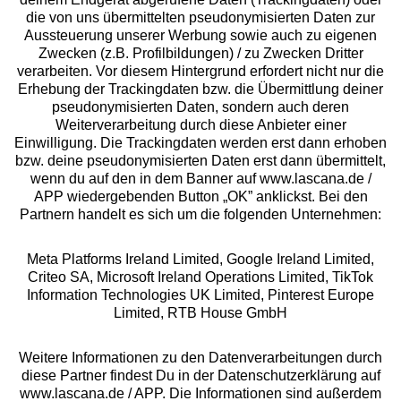
die von uns übermittelten pseudonymisierten Daten zur
Aussteuerung unserer Werbung sowie auch zu eigenen
Services
Zwecken (z.B. Profilbildungen) / zu Zwecken Dritter
verarbeiten. Vor diesem Hintergrund erfordert nicht nur die
Beratung
Erhebung der Trackingdaten bzw. die Übermittlung deiner
pseudonymisierten Daten, sondern auch deren
Weiterverarbeitung durch diese Anbieter einer
Über uns
Einwilligung. Die Trackingdaten werden erst dann erhoben
bzw. deine pseudonymisierten Daten erst dann übermittelt,
wenn du auf den in dem Banner auf www.lascana.de /
Rechtliches
APP wiedergebenden Button „OK” anklickst. Bei den
Partnern handelt es sich um die folgenden Unternehmen:
Meta Platforms Ireland Limited, Google Ireland Limited,
Criteo SA, Microsoft Ireland Operations Limited, TikTok
Information Technologies UK Limited, Pinterest Europe
Alle Preise inkl. MwSt., zzgl.
Versandkosten
Limited, RTB House GmbH
** Bonität vorausgesetzt, berechtigt zur Bonitätsprüfung
Weitere Informationen zu den Datenverarbeitungen durch
diese Partner findest Du in der Datenschutzerklärung auf
www.lascana.de / APP. Die Informationen sind außerdem