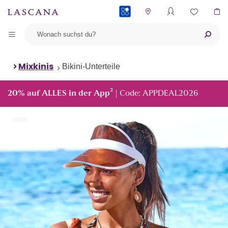
PAYBACK
Mixkinis
Bikini-Unterteile
²
20% auf ALLES in der App
| Code: APPDEAL2026