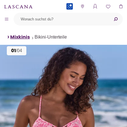
PAYBACK
Mixkinis
Bikini-Unterteile
01
/04