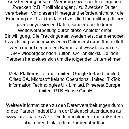
Aussteuerung unserer Werbung sowie auch zu eigenen
Services
Zwecken (z.B. Profilbildungen) / zu Zwecken Dritter
verarbeiten. Vor diesem Hintergrund erfordert nicht nur die
Beratung
Erhebung der Trackingdaten bzw. die Übermittlung deiner
pseudonymisierten Daten, sondern auch deren
Weiterverarbeitung durch diese Anbieter einer
Über uns
Einwilligung. Die Trackingdaten werden erst dann erhoben
bzw. deine pseudonymisierten Daten erst dann übermittelt,
wenn du auf den in dem Banner auf www.lascana.de /
Rechtliches
APP wiedergebenden Button „OK” anklickst. Bei den
Partnern handelt es sich um die folgenden Unternehmen:
Meta Platforms Ireland Limited, Google Ireland Limited,
Criteo SA, Microsoft Ireland Operations Limited, TikTok
Information Technologies UK Limited, Pinterest Europe
Alle Preise inkl. MwSt., zzgl.
Versandkosten
Limited, RTB House GmbH
** Bonität vorausgesetzt, berechtigt zur Bonitätsprüfung
Weitere Informationen zu den Datenverarbeitungen durch
diese Partner findest Du in der Datenschutzerklärung auf
www.lascana.de / APP. Die Informationen sind außerdem
über einen Link in dem Banner abrufbar.