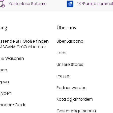
Kostenlose Retoure
13 °Punkte samme
ung
Über uns
assende BH-Größe finden
Über Lascana
 LASCANA Größenberater
Jobs
e & Waschen
Unsere Stores
pen
Presse
Typen
Partner werden
-Typen
Katalog anfordern
moden-Guide
Geschenkgutschein