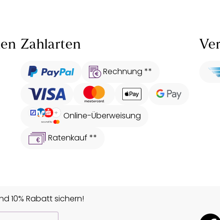
len
Zahlarten
Ver
Rechnung **
Online-Überweisung
Ratenkauf **
d 10% Rabatt sichern!