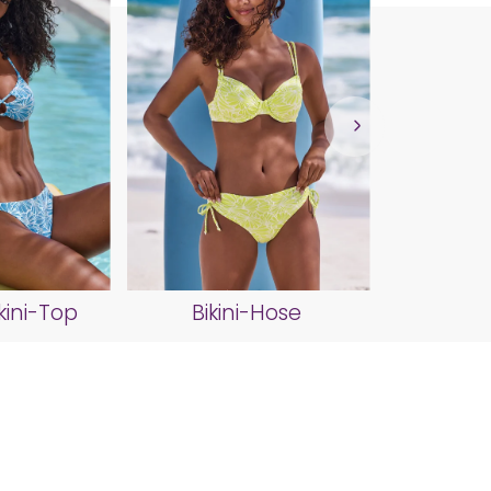
Bad
kini-Top
Bikini-Hose