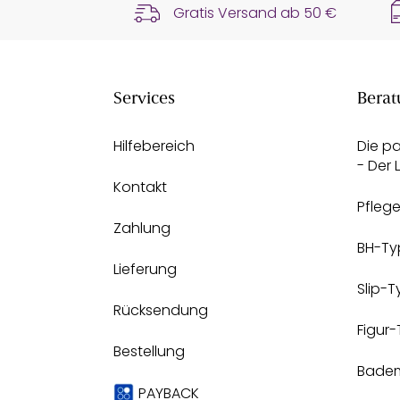
Gratis Versand ab
50 €
Services
Berat
Hilfebereich
Die p
- Der
Kontakt
Pfleg
Zahlung
BH-Ty
Lieferung
Slip-
Rücksendung
Figur
Bestellung
Bade
PAYBACK