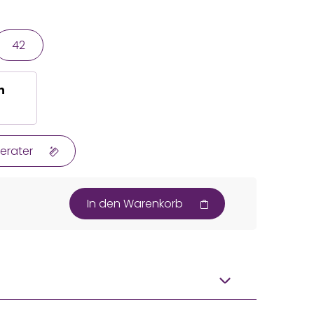
42
n
erater
In den Warenkorb