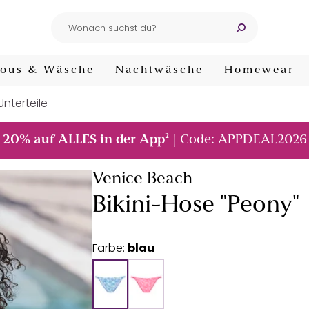
ous & Wäsche
Nachtwäsche
Homewear
-Unterteile
²
20% auf ALLES in der App
| Code: APPDEAL2026
Venice Beach
Bikini-Hose "Peony"
Farbe:
blau