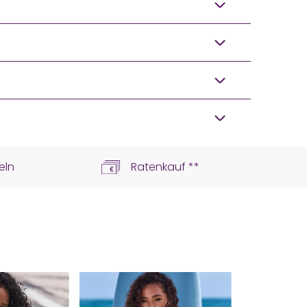
eln
Ratenkauf **