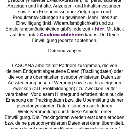
pseudonymisierter E-Mail-Adressen), für personalisierte
Anzeigen und Inhalte, Anzeigen- und Inhaltsmessungen
sowie um Erkenntnisse über Zielgruppen und
Unsere Apps
Produktentwicklungen zu gewinnen. Mehr Infos zur
Einwilligung (inkl. Widerrufsmöglichkeit) und zu
hier
Einstellungsmöglichkeiten gibt’s jederzeit
. Mit Klick
Cookies ablehnen
auf den Link
kannst Du Deine
Einwilligung jederzeit ablehnen.
Datennutzungen
LASCANA arbeitet mit Partnern zusammen, die von
deinem Endgerät abgerufene Daten (Trackingdaten) oder
die von uns übermittelten pseudonymisierten Daten zur
Aussteuerung unserer Werbung sowie auch zu eigenen
Services
Zwecken (z.B. Profilbildungen) / zu Zwecken Dritter
verarbeiten. Vor diesem Hintergrund erfordert nicht nur die
Beratung
Erhebung der Trackingdaten bzw. die Übermittlung deiner
pseudonymisierten Daten, sondern auch deren
Weiterverarbeitung durch diese Anbieter einer
Über uns
Einwilligung. Die Trackingdaten werden erst dann erhoben
bzw. deine pseudonymisierten Daten erst dann übermittelt,
wenn du auf den in dem Banner auf www.lascana.de /