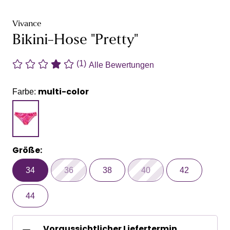
Vivance
Bikini-Hose "Pretty"
(1)
Alle Bewertungen
multi-color
Farbe:
Größe:
34
36
38
40
42
44
Voraussichtlicher Liefertermin