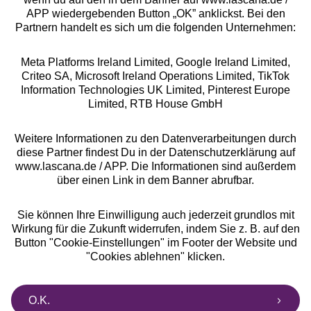
Rechtliches
APP wiedergebenden Button „OK” anklickst. Bei den
Partnern handelt es sich um die folgenden Unternehmen:
Meta Platforms Ireland Limited, Google Ireland Limited,
Criteo SA, Microsoft Ireland Operations Limited, TikTok
Information Technologies UK Limited, Pinterest Europe
Alle Preise inkl. MwSt., zzgl.
Versandkosten
Limited, RTB House GmbH
** Bonität vorausgesetzt, berechtigt zur Bonitätsprüfung
Weitere Informationen zu den Datenverarbeitungen durch
diese Partner findest Du in der Datenschutzerklärung auf
www.lascana.de / APP. Die Informationen sind außerdem
über einen Link in dem Banner abrufbar.
Sie können Ihre Einwilligung auch jederzeit grundlos mit
Wirkung für die Zukunft widerrufen, indem Sie z. B. auf den
Button "Cookie-Einstellungen" im Footer der Website und
"Cookies ablehnen" klicken.
O.K.