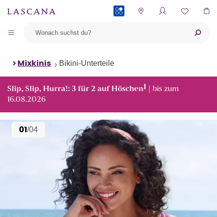
PAYBACK
Mixkinis
Bikini-Unterteile
1
Slip, Slip, Hurra!: 3 für 2 auf Höschen
| bis zum
16.08.2026
01
/04