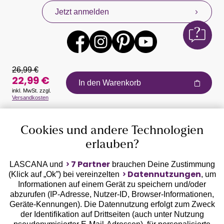
Jetzt anmelden
26,99 €
22,99 €
In den Warenkorb
inkl. MwSt. zzgl.
Versandkosten
Auszeichnungen
Cookies und andere Technologien
erlauben?
7 Partner
LASCANA und
brauchen Deine Zustimmung
Datennutzungen
(Klick auf „Ok”) bei vereinzelten
, um
Informationen auf einem Gerät zu speichern und/oder
Geprüfte Sicherheit
abzurufen (IP-Adresse, Nutzer-ID, Browser-Informationen,
Geräte-Kennungen). Die Datennutzung erfolgt zum Zweck
der Identifikation auf Drittseiten (auch unter Nutzung